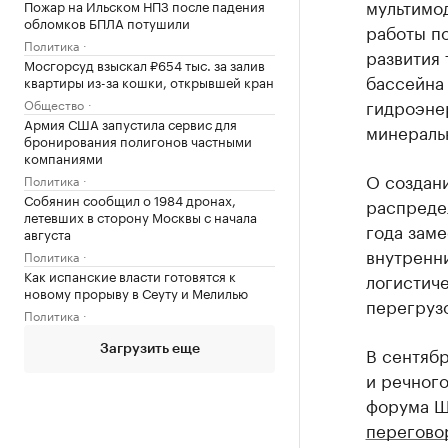
мультимо
Пожар на Ильском НПЗ после падения
обломков БПЛА потушили
работы по
Политика
развития
Мосгорсуд взыскал ₽654 тыс. за залив
бассейна 
квартиры из-за кошки, открывшей кран
гидроэне
Общество
Армия США запустила сервис для
минераль
бронирования полигонов частными
компаниями
О создан
Политика
Собянин сообщил о 1984 дронах,
распреде
летевших в сторону Москвы с начала
года зам
августа
внутренни
Политика
Как испанские власти готовятся к
логистиче
новому прорыву в Сеуту и Мелилью
перегруз
Политика
В сентяб
Загрузить еще
и речног
форума Ш
перегово