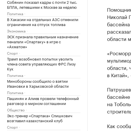
Собянин показал кадры с почти 2 тыс.
БПЛА, летевшими к Москве за неделю
Помощник
Политика
Николай 
В Хакасии на отдельных АЗС отменили
бассейна 
ограничения на отпуск топлива
рассказа
Экономика
ЭСК признала правильным назначение
области м
пенальти «Спартаку» в игре с
«Ахматом»
«Росморр
Спорт
Трамп возобновил попытки уволить
мультимо
члена совета управляющих ФРС Лизу
области, 
Кук
в Китай»,
Политика
Минобороны сообщило о взятии
Ивановки в Харьковской области
Патрушев
Политика
бассейне 
Пашинян и Алиев провели телефонный
на Тобол
разговор о мирном соглашении
Общество
строитель
Экс-тренер «Спартака» Слишкович
возглавил казахстанский клуб
Как сооб
Спорт