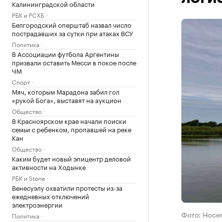
Калининградской области
РБК и РСХБ
Белгородский оперштаб назвал число
пострадавших за сутки при атаках ВСУ
Политика
В Ассоциации футбола Аргентины
призвали оставить Месси в покое после
ЧМ
Спорт
Мяч, которым Марадона забил гол
«рукой Бога», выставят на аукцион
Общество
В Красноярском крае начали поиски
семьи с ребенком, пропавшей на реке
Кан
Общество
Каким будет новый эпицентр деловой
активности на Ходынке
РБК и Stone
Венесуэлу охватили протесты из-за
ежедневных отключений
электроэнергии
Фото: Hoce
Политика