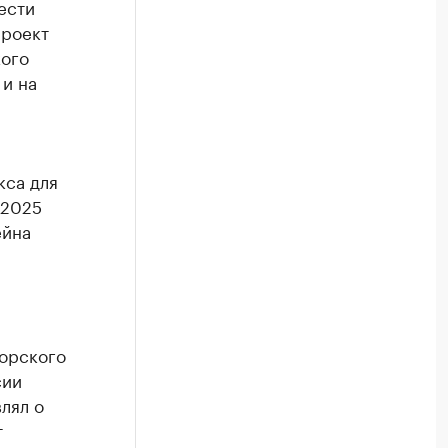
ести
проект
кого
 и на
кса для
 2025
ейна
морского
сии
лял о
т