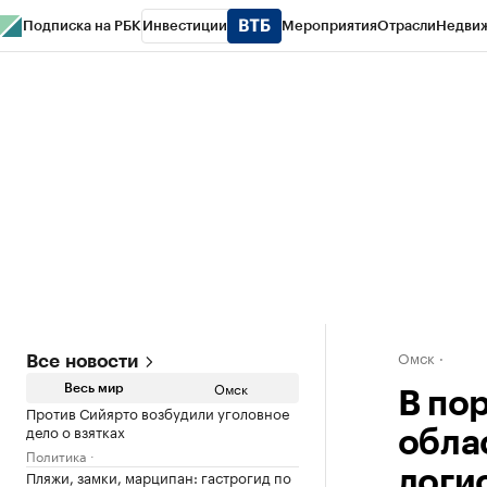
Подписка на РБК
Инвестиции
Мероприятия
Отрасли
Недви
Тренды
Визионеры
Национальные проекты
Город
Стиль
Крипто
РБК
Конференции СПб
Спецпроекты
Проверка контрагентов
Политика
Омск
Все новости
Омск
Весь мир
В по
Против Сийярто возбудили уголовное
дело о взятках
обла
Политика
Пляжи, замки, марципан: гастрогид по
логи