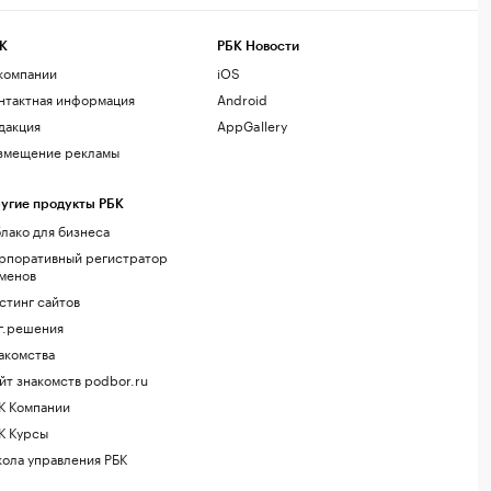
К
РБК Новости
компании
iOS
нтактная информация
Android
дакция
AppGallery
змещение рекламы
угие продукты РБК
лако для бизнеса
рпоративный регистратор
менов
стинг сайтов
г.решения
акомства
йт знакомств podbor.ru
К Компании
К Курсы
ола управления РБК