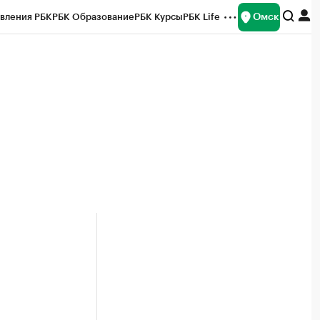
Омск
вления РБК
РБК Образование
РБК Курсы
РБК Life
и
Франшизы
Газета
Спецпроекты СПб
ты