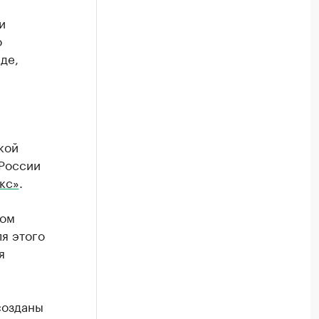
и
о
де,
й
кой
 России
кс»
.
ком
ля этого
я
созданы