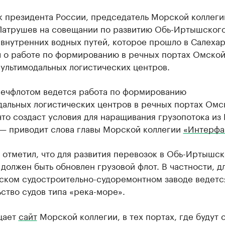
 президента России, председатель Морской коллеги
Патрушев на совещании по развитию Обь-Иртышског
внутренних водных путей, которое прошло в Салехар
л о работе по формированию в речных портах Омско
ультимодальных логистических центров.
ечфлотом ведется работа по формированию
дальных логистических центров в речных портах Омс
что создаст условия для наращивания грузопотока из
 — приводит слова главы Морской коллегии
«Интерфа
 отметил, что для развития перевозок в Обь-Иртышс
должен быть обновлен грузовой флот. В частности, д
ьском судостроительно-судоремонтном заводе ведетс
ство судов типа «река-море».
щает
сайт
Морской коллегии, в тех портах, где будут 