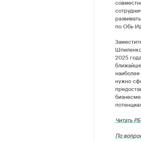
совместн
сотруднич
развивать
по Обь-Ир
Заместит
Шпиленко 
2025 год
ближайше
наиболее
нужно сф
предостав
бизнесме
потенциа
Читать РБ
По вопро