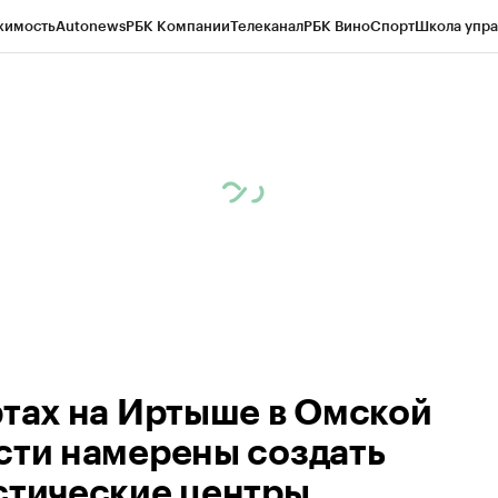
жимость
Autonews
РБК Компании
Телеканал
РБК Вино
Спорт
Школа упра
 Бизнес-среда
Дискуссионный клуб
Исследования
Кредитные рейтинг
Экономика
Бизнес
Технологии и медиа
Финансы
Рынок наличной валю
ртах на Иртыше в Омской
сти намерены создать
стические центры