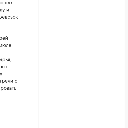
оннее
ку и
ревозок
рей
 июле
ырья,
ого
х
тречи с
ировать