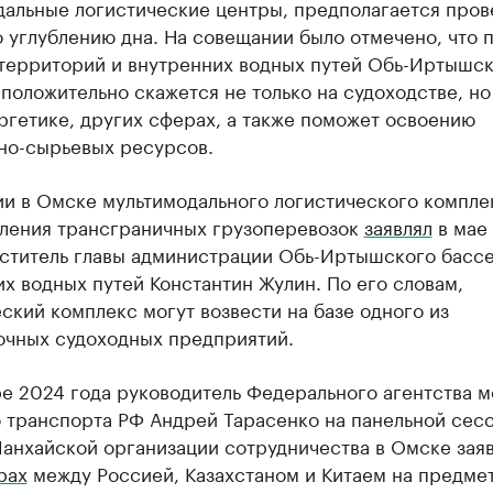
дальные логистические центры, предполагается пров
 углублению дна. На совещании было отмечено, что 
 территорий и внутренних водных путей Обь-Иртышс
положительно скажется не только на судоходстве, но
ргетике, других сферах, а также поможет освоению
но-сырьевых ресурсов.
ии в Омске мультимодального логистического компле
ления трансграничных грузоперевозок
заявлял
в мае
еститель главы администрации Обь-Иртышского басс
х водных путей Константин Жулин. По его словам,
ский комплекс могут возвести на базе одного из
очных судоходных предприятий.
ре 2024 года руководитель Федерального агентства 
о транспорта РФ Андрей Тарасенко на панельной сес
анхайской организации сотрудничества в Омске заяв
рах
между Россией, Казахстаном и Китаем на предме