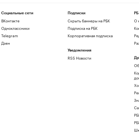
Социальные сети
Подписки
РБ
ВКонтакте
Скрыть баннеры на РБК
О 
Одноклассники
Подписка на РБК
Ко
Telegram
Корпоративная подписка
Ре
Дзен
Ра
Уведомления
RSS Новости
Др
Об
Ко
до
Хо
Ре
Зн
Са
РБ
РБ
Шк