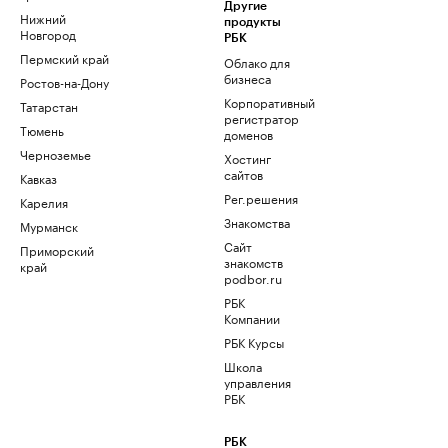
Другие
Нижний
продукты
Новгород
РБК
Пермский край
Облако для
бизнеса
Ростов-на-Дону
Корпоративный
Татарстан
регистратор
Тюмень
доменов
Черноземье
Хостинг
сайтов
Кавказ
Рег.решения
Карелия
Знакомства
Мурманск
Сайт
Приморский
знакомств
край
podbor.ru
РБК
Компании
РБК Курсы
Школа
управления
РБК
РБК