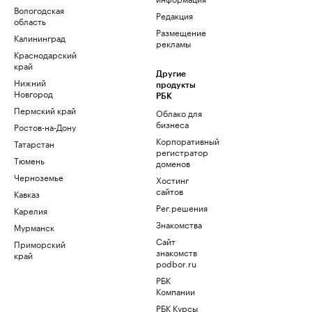
Вологодская
Редакция
область
Размещение
Калининград
рекламы
Краснодарский
край
Другие
Нижний
продукты
Новгород
РБК
Пермский край
Облако для
бизнеса
Ростов-на-Дону
Корпоративный
Татарстан
регистратор
Тюмень
доменов
Черноземье
Хостинг
сайтов
Кавказ
Рег.решения
Карелия
Знакомства
Мурманск
Сайт
Приморский
знакомств
край
podbor.ru
РБК
Компании
РБК Курсы