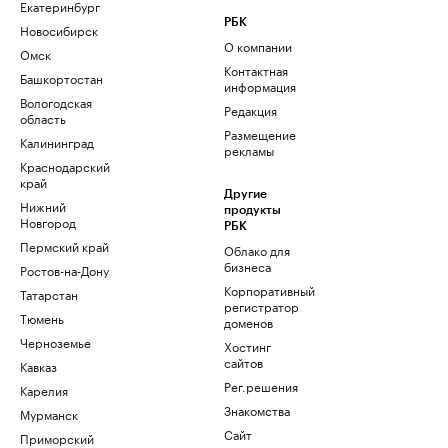
Екатеринбург
РБК
Новосибирск
О компании
Омск
Контактная
Башкортостан
информация
Вологодская
Редакция
область
Размещение
Калининград
рекламы
Краснодарский
край
Другие
Нижний
продукты
Новгород
РБК
Пермский край
Облако для
бизнеса
Ростов-на-Дону
Корпоративный
Татарстан
регистратор
Тюмень
доменов
Черноземье
Хостинг
сайтов
Кавказ
Рег.решения
Карелия
Знакомства
Мурманск
Сайт
Приморский