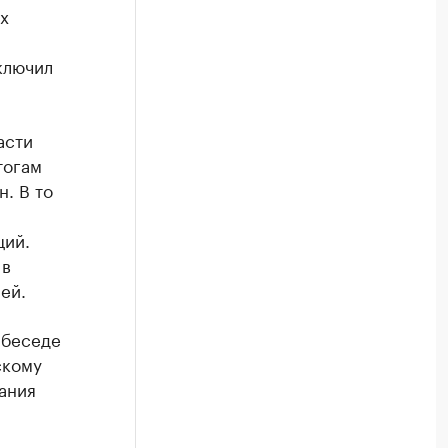
х
ключил
асти
тогам
. В то
ций.
 в
ей.
 беседе
скому
ания