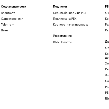
Социальные сети
Подписки
РБ
ВКонтакте
Скрыть баннеры на РБК
О 
Одноклассники
Подписка на РБК
Ко
Telegram
Корпоративная подписка
Ре
Дзен
Ра
Уведомления
RSS Новости
Др
Об
Ко
до
Хо
Ре
Зн
Са
РБ
РБ
Шк