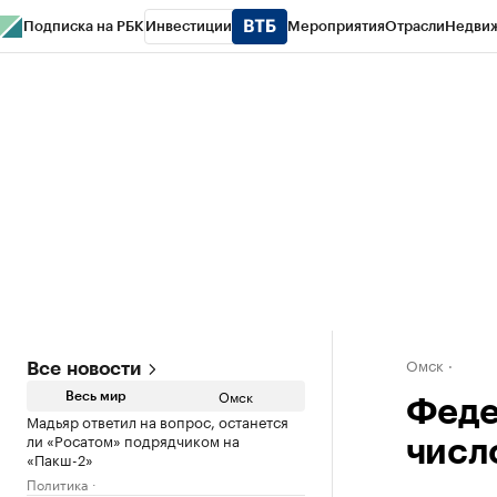
Подписка на РБК
Инвестиции
Мероприятия
Отрасли
Недви
Тренды
Визионеры
Национальные проекты
Город
Стиль
Крипто
РБК
Конференции СПб
Спецпроекты
Проверка контрагентов
Политика
Омск
Все новости
Омск
Весь мир
Феде
Мадьяр ответил на вопрос, останется
ли «Росатом» подрядчиком на
числ
«Пакш-2»
Политика