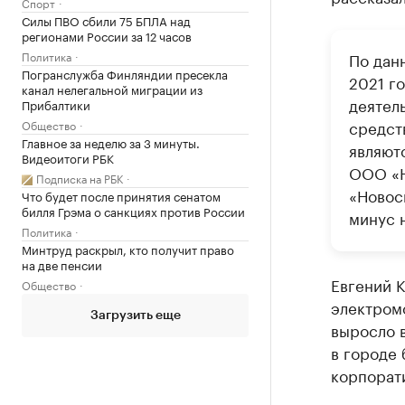
Спорт
Силы ПВО сбили 75 БПЛА над
регионами России за 12 часов
Политика
По дан
Погранслужба Финляндии пресекла
2021 г
канал нелегальной миграции из
деятел
Прибалтики
средст
Общество
Главное за неделю за 3 минуты.
являют
Видеоитоги РБК
ООО «Н
Подписка на РБК
«Новос
Что будет после принятия сенатом
билля Грэма о санкциях против России
минус н
Политика
Минтруд раскрыл, кто получит право
на две пенсии
Евгений К
Общество
электром
Загрузить еще
выросло в
в городе 
корпорати