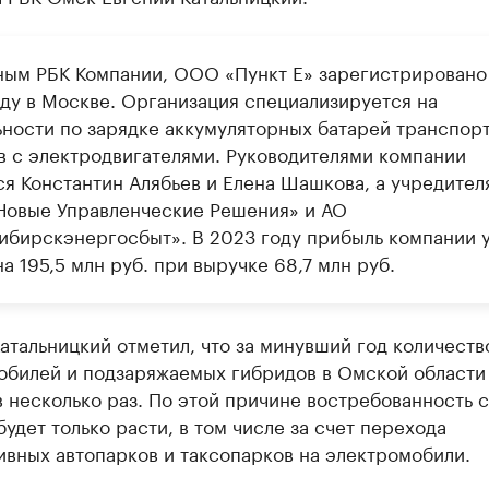
ным РБК Компании, ООО «Пункт Е» зарегистрировано
оду в Москве. Организация специализируется на
ьности по зарядке аккумуляторных батарей транспор
в с электродвигателями. Руководителями компании
ся Константин Алябьев и Елена Шашкова, а учредите
овые Управленческие Решения» и АО
ибирскэнергосбыт». В 2023 году прибыль компании 
а 195,5 млн руб. при выручке 68,7 млн руб.
атальницкий отметил, что за минувший год количеств
обилей и подзаряжаемых гибридов в Омской области
 несколько раз. По этой причине востребованность 
будет только расти, в том числе за счет перехода
вных автопарков и таксопарков на электромобили.