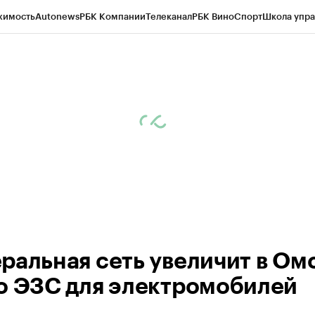
жимость
Autonews
РБК Компании
Телеканал
РБК Вино
Спорт
Школа упра
 Бизнес-среда
Дискуссионный клуб
Исследования
Кредитные рейтинг
Экономика
Бизнес
Технологии и медиа
Финансы
Рынок наличной валю
ральная сеть увеличит в Ом
о ЭЗС для электромобилей