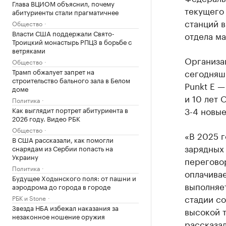
Глава ВЦИОМ объяснил, почему
текущего 
абитуриенты стали прагматичнее
станций 
Общество
Власти США поддержали Свято-
отдела ма
Троицкий монастырь РПЦЗ в борьбе с
ветряками
Организац
Общество
Трамп обжалует запрет на
сегодняш
строительство бального зала в Белом
Punkt E —
доме
и 10 лет 
Политика
3-4 новые
Как выглядит портрет абитуриента в
2026 году. Видео РБК
Общество
«В 2025 г
В США рассказали, как помогли
зарядных 
снарядам из Сербии попасть на
Украину
переговор
Политика
оплачивае
Будущее Ходынского поля: от пашни и
выполняет
аэродрома до города в городе
стадии со
РБК и Stone
Звезда НБА избежал наказания за
высокой 
незаконное ношение оружия
рассказал