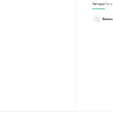
Авторы
Теги
Вячес