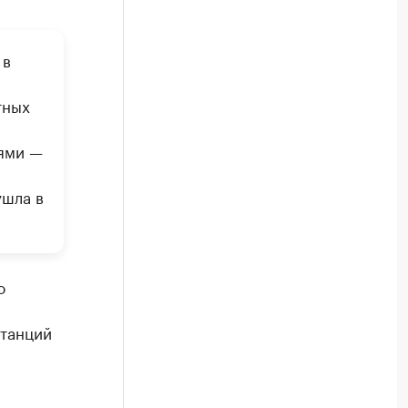
 в
тных
лями —
ушла в
о
станций