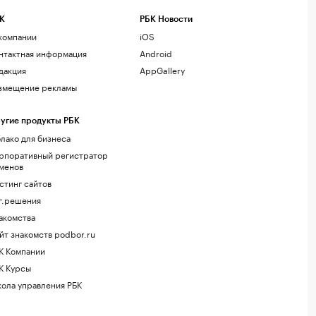
К
РБК Новости
компании
iOS
нтактная информация
Android
дакция
AppGallery
змещение рекламы
угие продукты РБК
лако для бизнеса
рпоративный регистратор
менов
стинг сайтов
г.решения
акомства
йт знакомств podbor.ru
К Компании
К Курсы
ола управления РБК