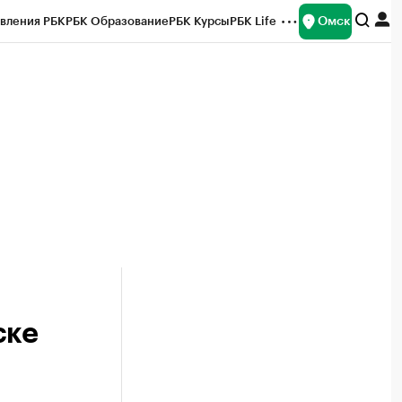
Омск
вления РБК
РБК Образование
РБК Курсы
РБК Life
и
Франшизы
Газета
Спецпроекты СПб
ты
ске