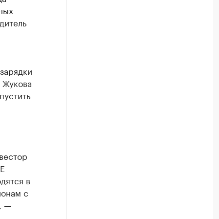
ных
дитель
 зарядки
а Жукова
пустить
нвестор
 E
дятся в
йонам с
, —