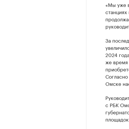
«Мы уже 
станциях 
продолжа
руководит
За послед
увеличило
2024 года
же время 
приобрете
Согласно 
Омске нас
Руководит
с РБК Ом
губернато
площадок,