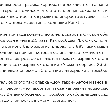
видим рост трафика корпоративных клиентов на наши
в городе и ожидаем, что эта тенденция сохранится, и
ем инвестировать в развитие инфраструктуры», — за
ель отдела маркетинга компании Punkt E.
ние три года количество электрокаров в Омской обл
сь более чем в 2,5 раза. Как
сообщал
РБК Омск, по и
 в регионе было зарегистрировано 3 983 таких машин
одной из причин, которая останавливает омичей от
ния электрокаров, является нехватка зарядных стан
сайту сети зарядных станций «Атом» и сервиса 2GIS,
читывается около 50 станций для зарядки автомобил
ель омского таксопарка «Дом такси» Антон Иванов в
ск
говорил
, что таксопарк также направил письмо ом
ру Виталию Хоценко с просьбой о субсидии для созд
 где электрокары смогут заряжаться.