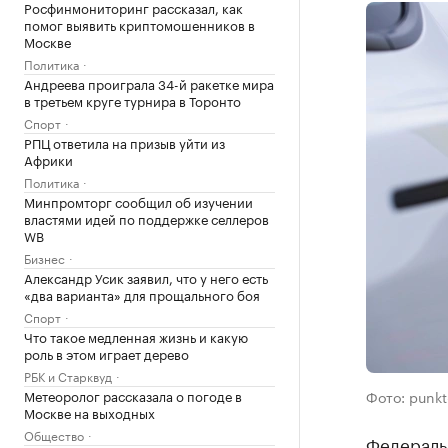
Росфинмониторинг рассказал, как
помог выявить криптомошенников в
Москве
Политика
Андреева проиграла 34-й ракетке мира
в третьем круге турнира в Торонто
Спорт
РПЦ ответила на призыв уйти из
Африки
Политика
Минпромторг сообщил об изучении
властями идей по поддержке селлеров
WB
Бизнес
Александр Усик заявил, что у него есть
«два варианта» для прощального боя
Спорт
Что такое медленная жизнь и какую
роль в этом играет дерево
РБК и Старквуд
Метеоролог рассказала о погоде в
Фото: punkt
Москве на выходных
Общество
Федеральн