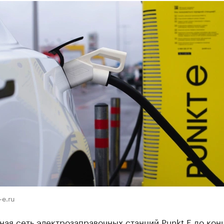
-e.ru
ая сеть электрозаправочных станций Punkt E до кон