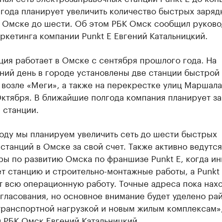
года планирует увеличить количество быстрых заряд
в Омске до шести. Об этом РБК Омск сообщил руково
ркетинга компании Punkt E Евгений Катальницкий.
ия работает в Омске с сентября прошлого года. На
ний день в городе установлены две станции быстрой
 возле «Меги», а также на перекрестке улиц Маршал
Октября. В ближайшие полгода компания планирует за
 станции.
оду мы планируем увеличить сеть до шести быстрых
станций в Омске за свой счет. Также активно ведутся
ы по развитию Омска по франшизе Punkt E, когда и
т станцию и строительно-монтажные работы, а Punkt
 всю операционную работу. Точные адреса пока нахо
гласования, но основное внимание будет уделено ра
транспортной нагрузкой и новым жилым комплексам»
 РБК Омск Евгений Катальницкий.