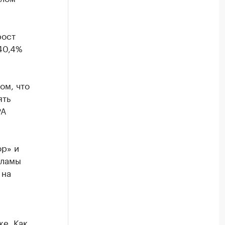
рост
40,4%
ом, что
ять
РА
ор» и
кламы
 на
е. Как