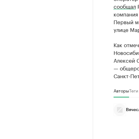
сообщал
Р
компания 
Первый ме
улице Мар
Как отме
Новосиби
Алексей 
— общеро
Санкт-Пе
Авторы
Теги
Вячес