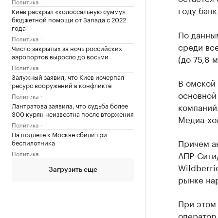
Политика
году банк
Киев раскрыл «колоссальную сумму»
бюджетной помощи от Запада с 2022
года
По данны
Политика
среди вс
Число закрытых за ночь российских
аэропортов выросло до восьми
(до 75,8 м
Политика
Залужный заявил, что Киев исчерпал
В омской
ресурс вооружений в конфликте
основной
Политика
Лантратова заявила, что судьба более
компаний:
300 курян неизвестна после вторжения
Медиа-хо
Политика
На подлете к Москве сбили три
Причем ак
беспилотника
Политика
АПР-Сити
Wildberri
Загрузить еще
рынке на
При этом 
оператор