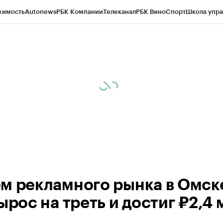
жимость
Autonews
РБК Компании
Телеканал
РБК Вино
Спорт
Школа упра
 Бизнес-среда
Дискуссионный клуб
Исследования
Кредитные рейтинг
Экономика
Бизнес
Технологии и медиа
Финансы
Рынок наличной валю
м рекламного рынка в Омске
ырос на треть и достиг ₽2,4