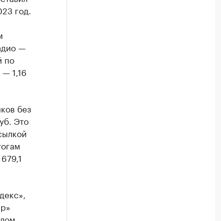
023 год.
м
адио —
й по
— 1,16
ков без
уб. Это
сылкой
тогам
679,1
декс»,
ер»
шлом