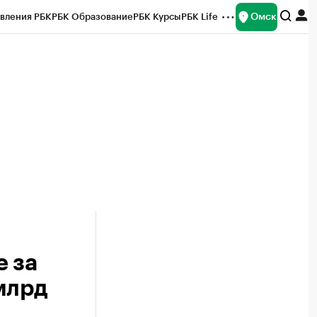
Омск
вления РБК
РБК Образование
РБК Курсы
РБК Life
и
Франшизы
Газета
Спецпроекты СПб
ты
 за
 млрд