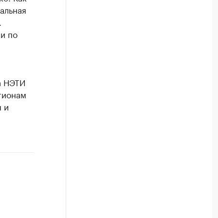
альная
.
и по
а НЭТИ
гионам
 и