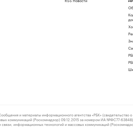
RSS Новости
Др
Об
Ко
до
Хо
Ре
Зн
Са
РБ
РБ
Шк
ения и материалы информационного агентства «РБК» (свидетельство о 
овых коммуникаций (Роскомнадзор) 09.12.2015 за номером ИА №ФС77-63848) 
 связи, информационных технологий и массовых коммуникаций (Роскомнадз