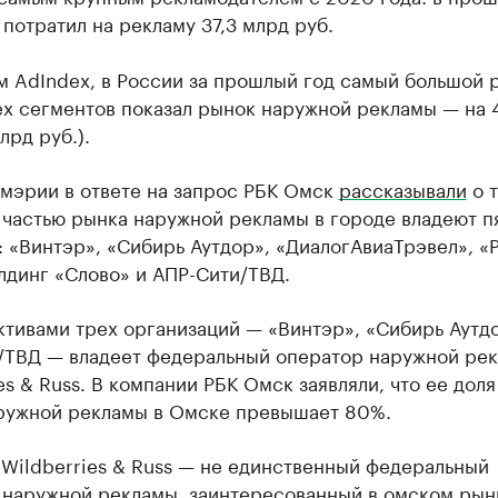
 потратил на рекламу 37,3 млрд руб.
м AdIndex, в России за прошлый год самый большой 
ех сегментов показал рынок наружной рекламы — на 
лрд руб.).
 мэрии в ответе на запрос РБК Омск
рассказывали
о т
 частью рынка наружной рекламы в городе владеют п
 «Винтэр», «Сибирь Аутдор», «ДиалогАвиаТрэвел», «
лдинг «Слово» и АПР-Сити/ТВД.
тивами трех организаций — «Винтэр», «Сибирь Аутд
/ТВД — владеет федеральный оператор наружной ре
es & Russ. В компании РБК Омск заявляли, что ее доля
ружной рекламы в Омске превышает 80%.
Wildberries & Russ — не единственный федеральный
 наружной рекламы, заинтересованный в омском рынк