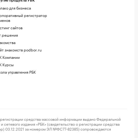
угие продукты РБК
лако для бизнеса
рпоративный регистратор
менов
стинг сайтов
г.решения
акомства
йт знакомств podbor.ru
К Компании
К Курсы
ола управления РБК
регистрации средства массовой информации выдано Федеральной
и сетевого издания «РБК» (свидетельство о регистрации средства
ор) 03.12.2021 за номером ЭЛ №ФС77-82385) сопровождаются