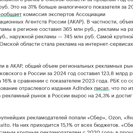
руб. Это на 31% больше аналогичного показателя за 2
сообщает
комиссия экспертов Ассоциации
ционных Агентств России (АКАР). В частности, объе
амы в регионе составил 365 млн руб., рекламы на р
уб., наружной рекламы — 745 млн руб. Самой крупно
Омской области стала реклама на интернет-сервисах 
ли в АКАР, общий объем региональных рекламных рын
ковского в России за 2024 год составил 123,8 млрд р
 16% в сравнении с показателем 2023 года. РБК со с
дование отраслевого издания AdIndex
писал
, что по и
 рекламный рынок в России вырос на 24,3% и достиг 
рупнейших рекламодателей попали «Сбер», Ozon, «Ян
Avito. На них приходится 15,1% от всех бюджетов. «Сб
 самым крупным рекламодателем с 2020 года: в про