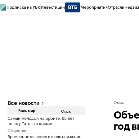
Подписка на РБК
Инвестиции
Мероприятия
Отрасли
Недви
Тренды
Визионеры
Национальные проекты
Город
Стиль
Крипто
РБК
Конференции СПб
Спецпроекты
Проверка контрагентов
Политика
Омск
Все новости
Омск
Весь мир
Объе
Самый молодой на орбите. 65 лет
полету Титова в космос
год в
Общество
Временное явление: в июле снижение