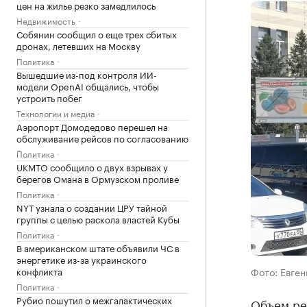
цен на жилье резко замедлилось
Недвижимость
Собянин сообщил о еще трех сбитых
дронах, летевших на Москву
Политика
Вышедшие из-под контроля ИИ-
модели OpenAI общались, чтобы
устроить побег
Технологии и медиа
Аэропорт Домодедово перешел на
обслуживание рейсов по согласованию
Политика
UKMTO сообщило о двух взрывах у
берегов Омана в Ормузском проливе
Политика
NYT узнала о создании ЦРУ тайной
группы с целью раскола властей Кубы
Политика
В американском штате объявили ЧС в
энергетике из-за украинского
конфликта
Фото: Евген
Политика
Рубио пошутил о межгалактических
Объем ре