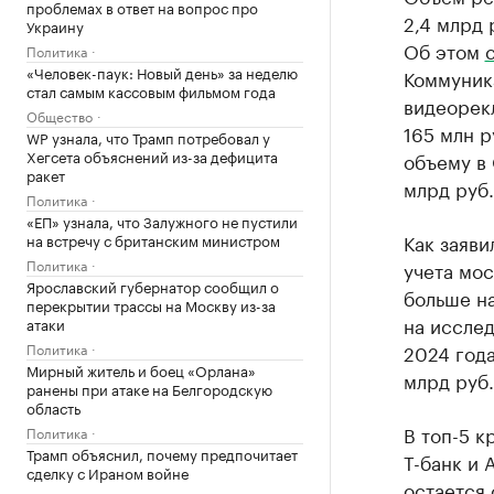
проблемах в ответ на вопрос про
2,4 млрд 
Украину
Об этом
Политика
«Человек-паук: Новый день» за неделю
Коммуника
стал самым кассовым фильмом года
видеорекл
Общество
165 млн р
WP узнала, что Трамп потребовал у
Хегсета объяснений из-за дефицита
объему в 
ракет
млрд руб.
Политика
«ЕП» узнала, что Залужного не пустили
Как заяви
на встречу с британским министром
Политика
учета мос
Ярославский губернатор сообщил о
больше на
перекрытии трассы на Москву из-за
на иссле
атаки
Политика
2024 года
Мирный житель и боец «Орлана»
млрд руб.
ранены при атаке на Белгородскую
область
В топ-5 к
Политика
Трамп объяснил, почему предпочитает
Т-банк и 
сделку с Ираном войне
остается