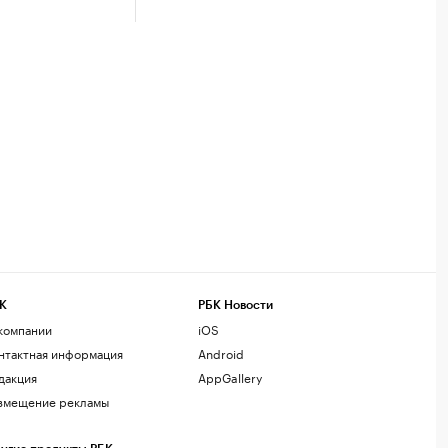
К
РБК Новости
компании
iOS
нтактная информация
Android
дакция
AppGallery
змещение рекламы