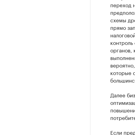
переход н
предполож
схемы др
прямо за
налоговой
контроль 
органов,
выполнен
вероятно,
которые 
большинс
Далее биз
оптимизац
повышени
потребит
Если пред