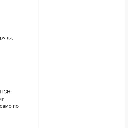
крупы,
 ПСН:
ми
 само по