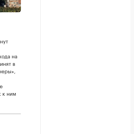
нут
хода на
инят в
неры»,
е
 к ним