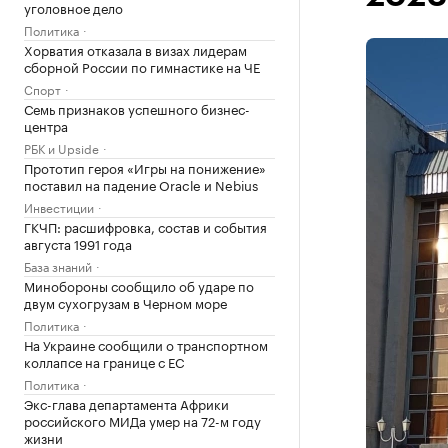
уголовное дело
Политика
Хорватия отказала в визах лидерам
сборной России по гимнастике на ЧЕ
Спорт
Семь признаков успешного бизнес-
центра
РБК и Upside
Прототип героя «Игры на понижение»
поставил на падение Oracle и Nebius
Инвестиции
ГКЧП: расшифровка, состав и события
августа 1991 года
База знаний
Минобороны сообщило об ударе по
двум сухогрузам в Черном море
Политика
На Украине сообщили о транспортном
коллапсе на границе с ЕС
Политика
Экс-глава департамента Африки
российского МИДа умер на 72-м году
жизни