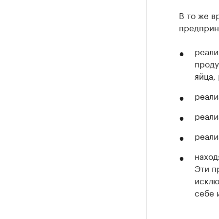
В то же в
предприн
реали
проду
яйца, 
реали
реали
реали
наход
Эти п
исклю
себе 