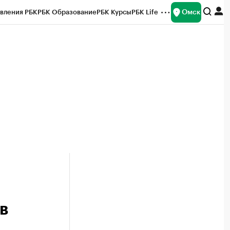
Омск
вления РБК
РБК Образование
РБК Курсы
РБК Life
и
Франшизы
Газета
Спецпроекты СПб
ты
в