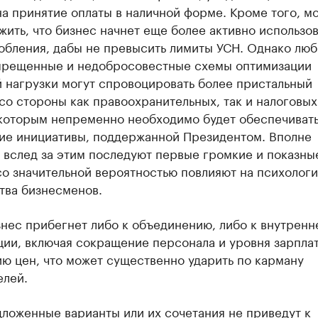
а принятие оплаты в наличной форме. Кроме того, м
ить, что бизнес начнет еще более активно использов
обления, дабы не превысить лимиты УСН. Однако лю
прещенные и недобросовестные схемы оптимизации
 нагрузки могут спровоцировать более пристальный
со стороны как правоохранительных, так и налоговых
 которым непременно необходимо будет обеспечиват
ие инициативы, поддержанной Президентом. Вполне
 вслед за этим последуют первые громкие и показные
со значительной вероятностью повлияют на психолог
тва бизнесменов.
нес прибегнет либо к объединению, либо к внутренн
ии, включая сокращение персонала и уровня зарплат
ю цен, что может существенно ударить по карману
елей.
ложенные варианты или их сочетания не приведут к