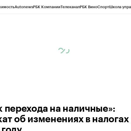
жимость
Autonews
РБК Компании
Телеканал
РБК Вино
Спорт
Школа упра
 Бизнес-среда
Дискуссионный клуб
Исследования
Кредитные рейтинг
Экономика
Бизнес
Технологии и медиа
Финансы
Рынок наличной валю
к перехода на наличные»:
кат об изменениях в налогах 
 году