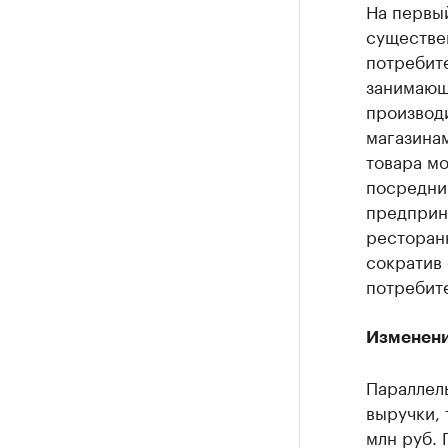
На первый
существе
потребите
занимающе
производи
магазинам
товара мо
посредник
предприни
ресторанн
сократив 
потребите
Изменени
Параллел
выручки, 
млн руб. 