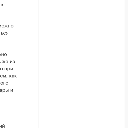
 в
можно
ться
ьно
 же из
о при
ем, как
лого
вары и
ий