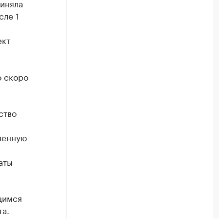
риняла
сле 1
ект
о скоро
ство
ленную
с
аты
щимся
та.