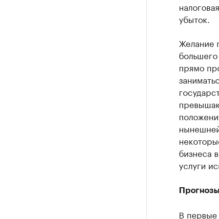
налоговая
убыток.
Желание 
большего
прямо пр
заниматьс
государс
превышаю
положени
нынешней
некоторые
бизнеса в
услуги ис
Прогноз
В первые 