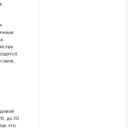
ь
,
и
ничным
на
чества
ходятся
говля,
одовой
б. до 10
так что