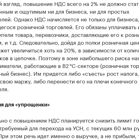
 взгляд, повышение НДС всего на 2% не должно стат
нным и ощутимым ни для бизнеса, ни для простых
лей. Однако НДС начисляется не только для бизнеса
гося розничной торговлей. Его обязаны уплачивать 
тели товара, перевозчики, доставляющие его к роз
, и т.д. Следовательно, дойдя до полки розничная це
жет увеличиться хоть на 20%, в зависимости от коли
ов в цепочке. Поэтому в зоне наибольшего риска на
матели, работающие в B2 °C-секторе (розничная тор
ый бизнес). Им придется либо «съесть» рост налога,
свою маржу, либо перенести его на плечи конечного
ля.
я для «упрощенки»
ьно с повышением НДС планируется снизить лимит г
требуемый для перехода на УСН, с текущих 60 млн ру
При этом речь идет именно о выручке, а не прибыли, 