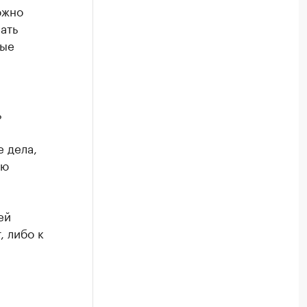
ожно
ать
бые
ь
 дела,
ию
ей
, либо к