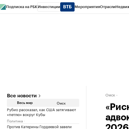
Подписка на РБК
Инвестиции
Мероприятия
Отрасли
Недви
Тренды
Визионеры
Национальные проекты
Город
Стиль
Крипто
РБК
Конференции СПб
Спецпроекты
Проверка контрагентов
Политика
Омск
Все новости
Омск
Весь мир
«Рис
Рубио рассказал, как США затягивают
«петлю» вокруг Кубы
адво
Политика
Против Катерины Гордеевой завели
2026