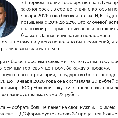
«В первом чтении Государственная Дума п
законопроект, в соответствии с которым по
января 2026 года базовая ставка НДС будет
повышена с 20% до 22%. Это ключевой асп
налоговой реформы, призванный пополнить
бюджет. Данная инициатива поддержана
ом, а потому ни у кого не должно быть сомнений, чт
 реализована окончательно.
рить более простыми словами, то, допустим, государ
 огромным торговым центром. За каждую продажу,
енную на его территории, государство берет опреде
С). До 1 января 2026 года она составляла 20 рублей 
апример, 100 рублевой покупки, а после названной д
во планирует взимать уже 22 рубля.
ста — собрать больше денег на свои нужды. По имею
за счет НДС формируется около 37 процентов бюдже