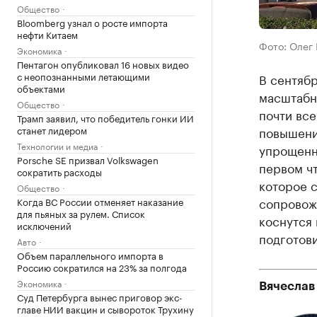
Общество
Bloomberg узнал о росте импорта
нефти Китаем
Фото: Олег
Экономика
Пентагон опубликовал 16 новых видео
с неопознанными летающими
В сентяб
объектами
масштабн
Общество
почти вс
Трамп заявил, что победитель гонки ИИ
станет лидером
повышени
Технологии и медиа
упрощенн
Porsche SE призвал Volkswagen
первом ч
сократить расходы
которое 
Общество
сопровожд
Когда ВС России отменяет наказание
для пьяных за рулем. Список
коснутся 
исключений
подготови
Авто
Объем параллельного импорта в
Россию сократился на 23% за полгода
Экономика
Вячеслав
Суд Петербурга вынес приговор экс-
главе НИИ вакцин и сывороток Трухину