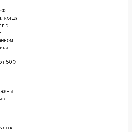
 РФ
, когда
елю
и
анном
ики:
от 500
важны
ие
уется