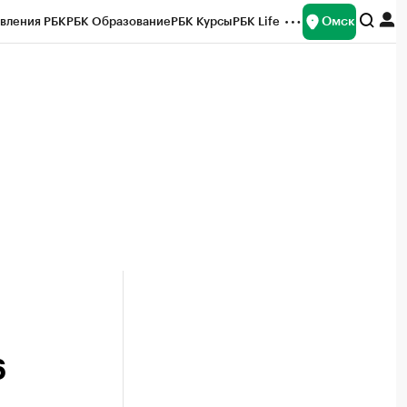
Омск
вления РБК
РБК Образование
РБК Курсы
РБК Life
и
Франшизы
Газета
Спецпроекты СПб
ты
6