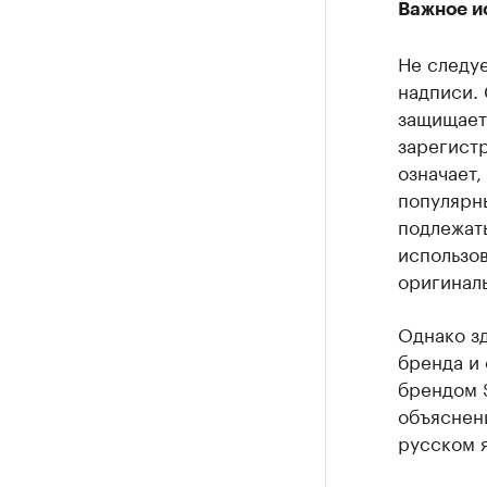
Важное и
Не следуе
надписи.
защищает
зарегист
означает
популярны
подлежать
использо
оригинал
Однако з
бренда и 
брендом S
объяснени
русском я