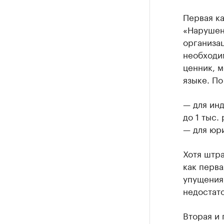
Первая ка
«Нарушен
организа
необходи
ценник, м
языке. По
— для ин
до 1 тыс. 
— для юри
Хотя штра
как перва
упущения
недостато
Вторая и 