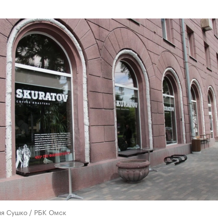
ия Сушко / РБК Омск