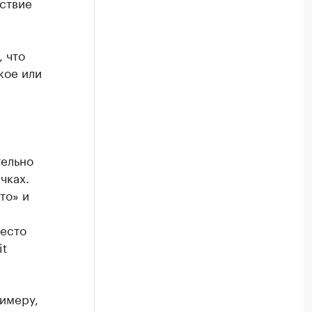
йствие
 что
кое или
тельно
чках.
то» и
место
it
римеру,