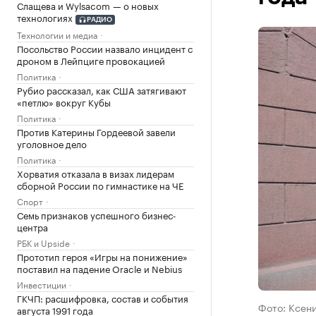
Слащева и Wylsacom — о новых
технологиях
РАДИО
Технологии и медиа
Посольство России назвало инцидент с
дроном в Лейпциге провокацией
Политика
Рубио рассказал, как США затягивают
«петлю» вокруг Кубы
Политика
Против Катерины Гордеевой завели
уголовное дело
Политика
Хорватия отказала в визах лидерам
сборной России по гимнастике на ЧЕ
Спорт
Семь признаков успешного бизнес-
центра
РБК и Upside
Прототип героя «Игры на понижение»
поставил на падение Oracle и Nebius
Инвестиции
ГКЧП: расшифровка, состав и события
Фото: Ксен
августа 1991 года