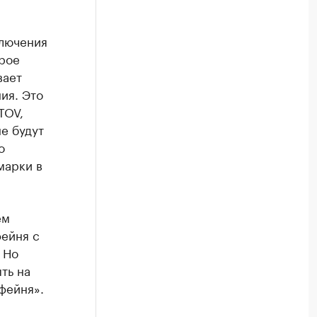
ключения
рое
вает
ия. Это
TOV,
не будут
о
марки в
ем
фейня с
 Но
ть на
фейня».