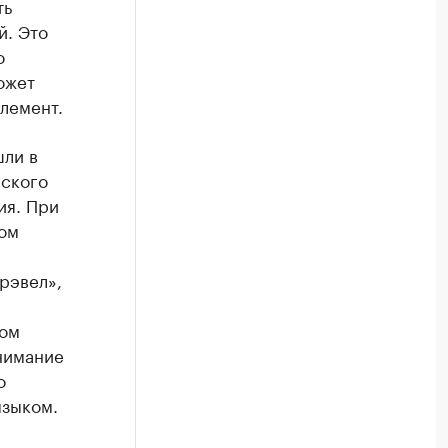
ть
й. Это
о
ожет
лемент.
шли в
сского
ия. При
ном
рэвел»,
ком
онимание
о
языком.