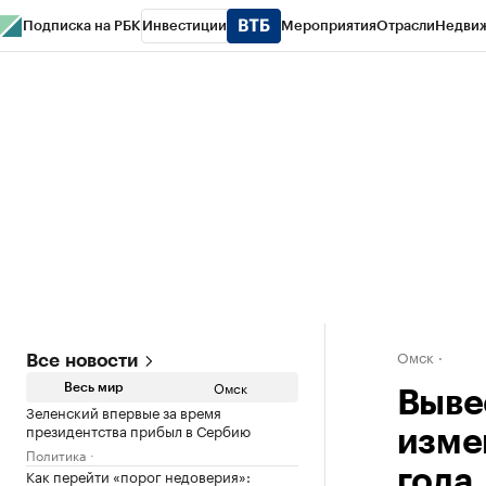
Подписка на РБК
Инвестиции
Мероприятия
Отрасли
Недви
Тренды
Визионеры
Национальные проекты
Город
Стиль
Крипто
РБК
Конференции СПб
Спецпроекты
Проверка контрагентов
Политика
Омск
Все новости
Омск
Весь мир
Выве
Зеленский впервые за время
президентства прибыл в Сербию
изме
Политика
Как перейти «порог недоверия»:
года