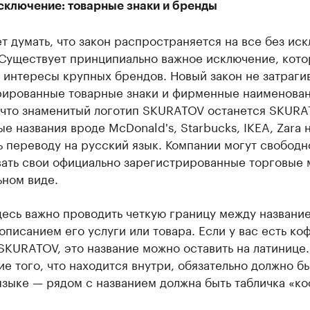
сключение: товарные знаки и бренды
т думать, что закон распространяется на все без ис
 Существует принципиально важное исключение, кото
 интересы крупных брендов. Новый закон не затраги
рированные товарные знаки и фирменные наименован
, что знаменитый логотип SKURATOV останется SKURA
е названия вроде McDonald's, Starbucks, IKEA, Zara 
 переводу на русский язык. Компании могут свободн
вать свои официально зарегистрированные торговые 
ьном виде.
десь важно проводить четкую границу между названи
описанием его услуги или товара. Если у вас есть ко
KURATOV, это название можно оставить на латинице.
е того, что находится внутри, обязательно должно бы
зыке — рядом с названием должна быть табличка «ко