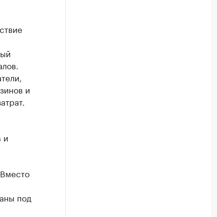
ствие
ный
алов.
тели,
зинов и
атрат.
 и
 Вместо
аны под