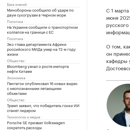
База знаний
С 1 марта
Минобороны сообщило об ударе по
двум сухогрузам в Черном море
июня 2025
Политика
русского 
На Украине сообщили о транспортном
информац
коллапсе на границе с ЕС
Политика
Экс-глава департамента Африки
О том, ка
российского МИДа умер на 72-м году
он принес
жизни
кафедры у
Общество
Bloomberg узнал о росте импорта
Достоевск
нефти Китаем
Экономика
Пентагон опубликовал 16 новых видео
с неопознанными летающими
объектами
Общество
Трамп заявил, что победитель гонки ИИ
станет лидером
Технологии и медиа
Porsche SE призвал Volkswagen
сократить расходы