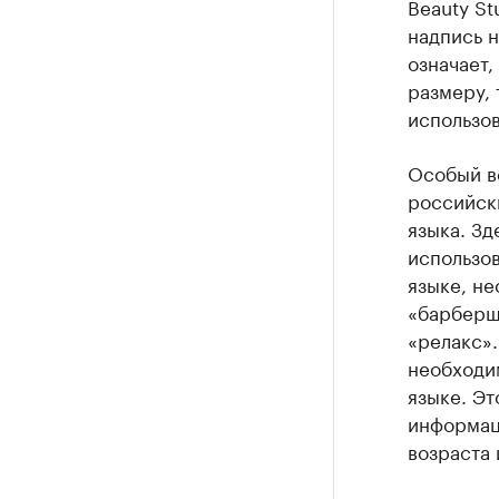
Beauty St
надпись н
означает,
размеру, 
использов
Особый во
российск
языка. Зд
использов
языке, не
«барбершо
«релакс».
необходим
языке. Эт
информац
возраста 