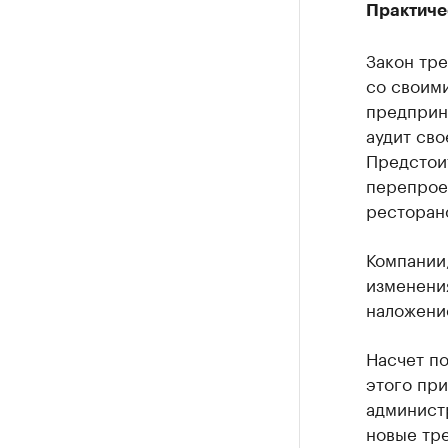
Практиче
Закон тр
со своими
предприн
аудит сво
Предстоит
перепроек
ресторано
Компании
изменени
наложени
Насчет п
этого пр
админист
новые тр