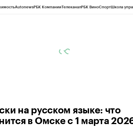
жимость
Autonews
РБК Компании
Телеканал
РБК Вино
Спорт
Школа упра
 Бизнес-среда
Дискуссионный клуб
Исследования
Кредитные рейтинг
Экономика
Бизнес
Технологии и медиа
Финансы
Рынок наличной валю
ски на русском языке: что
нится в Омске с 1 марта 202