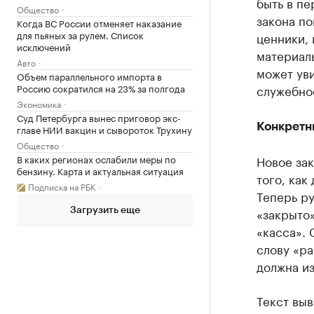
быть в пе
Общество
закона по
Когда ВС России отменяет наказание
для пьяных за рулем. Список
ценники, 
исключений
материалы
Авто
может ув
Объем параллельного импорта в
Россию сократился на 23% за полгода
служебно
Экономика
Суд Петербурга вынес приговор экс-
Конкретн
главе НИИ вакцин и сывороток Трухину
Общество
В каких регионах ослабили меры по
Новое зак
бензину. Карта и актуальная ситуация
того, как
Подписка на РБК
Теперь ру
«закрыто»
Загрузить еще
«касса». 
слову «ра
должна из
Текст выв