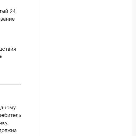
тый 24
ование
дствия
ь
одному
ребитель
ику,
должна