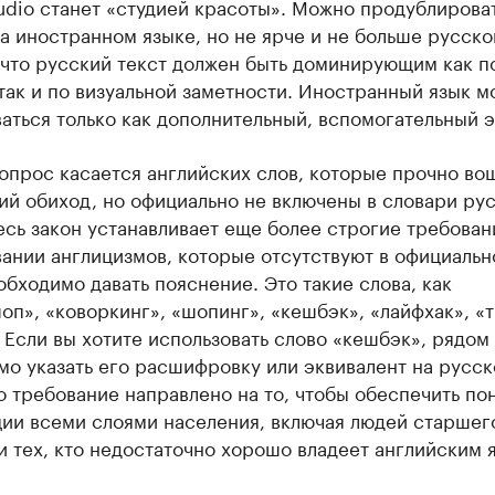
udio станет «студией красоты». Можно продублирова
а иностранном языке, но не ярче и не больше русско
 что русский текст должен быть доминирующим как п
так и по визуальной заметности. Иностранный язык м
аться только как дополнительный, вспомогательный э
прос касается английских слов, которые прочно во
ий обиход, но официально не включены в словари ру
есь закон устанавливает еще более строгие требован
ании англицизмов, которые отсутствуют в официаль
обходимо давать пояснение. Это такие слова, как
п», «коворкинг», «шопинг», «кешбэк», «лайфхак», «т
 Если вы хотите использовать слово «кешбэк», рядом
о указать его расшифровку или эквивалент на русс
о требование направлено на то, чтобы обеспечить п
ии всеми слоями населения, включая людей старшег
и тех, кто недостаточно хорошо владеет английским 