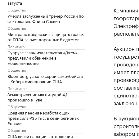
августа
Компания 
Общество
Умерла заслуженный тренер России по
гофротары
фехтованию Фаина Саевич
Электриф
Общество
располага
Минтранс предложил защищать трассы
от БПЛА за счет дорожных бюджетов
Политика
Аукцион п
Супруге главы издательства «Джем»
государст
предъявили обвинение в
мошенничестве
проведен
Общество
имеет пло
Bloomberg узнал о серии самоубийств
производ
в Киберкомандовании США
составляе
Политика
единстве
Землетрясение магнитудой 4,1
произошло в Туве
заключен 
Общество
Средняя пенсия неработающих
В аукцион
превысила ₽35 тыс. в семи регионах
России
строител
Общество
забором 
США ввели санкции в отношении