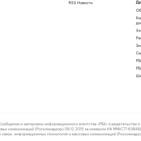
RSS Новости
Др
Об
Ко
до
Хо
Ре
Зн
Са
РБ
РБ
Шк
ения и материалы информационного агентства «РБК» (свидетельство о 
овых коммуникаций (Роскомнадзор) 09.12.2015 за номером ИА №ФС77-63848) 
 связи, информационных технологий и массовых коммуникаций (Роскомнадз