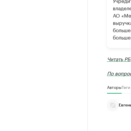
Учреди
владел
АО «Ме
выручка
больше,
больше
Читать РБ
По вопро
Авторы
Теги
Евген