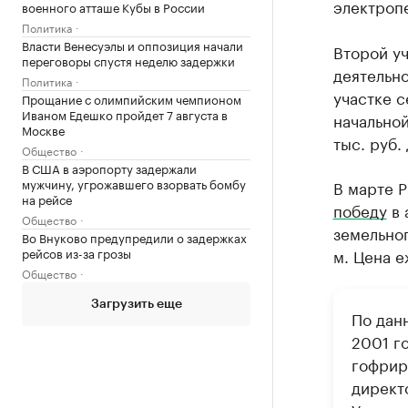
электроп
военного атташе Кубы в России
Политика
Власти Венесуэлы и оппозиция начали
Второй уч
переговоры спустя неделю задержки
деятельн
Политика
участке 
Прощание с олимпийским чемпионом
Иваном Едешко пройдет 7 августа в
начальной
Москве
тыс. руб.
Общество
В США в аэропорту задержали
мужчину, угрожавшего взорвать бомбу
В марте 
на рейсе
победу
в 
Общество
земельног
Во Внуково предупредили о задержках
рейсов из-за грозы
м. Цена е
Общество
Загрузить еще
По данн
2001 г
гофрир
директ