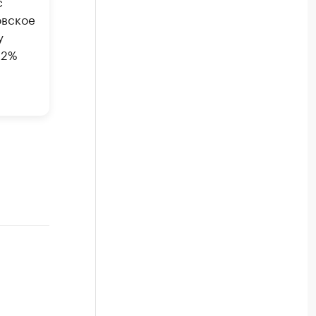
с
овское
у
82%