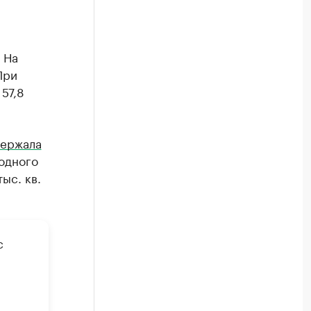
 На
При
57,8
ержала
одного
ыс. кв.
с