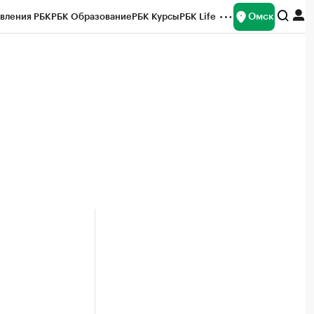
Омск
вления РБК
РБК Образование
РБК Курсы
РБК Life
и
Франшизы
Газета
Спецпроекты СПб
ты