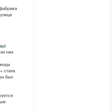
 фабрика
 улице
был
из них
ренды
» стала
ен был
руется
ным