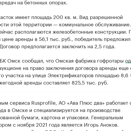
ередач на бетонных опорах.
асток имеет площадь 200 кв. м. Вид разрешенной
ости этой территории — коммунальное обслуживание.
сейчас располагаются железобетонные конструкции. 
 цене аренды в 56,1 тыс. руб., победитель предложил 
 Договор предполагается заключить на 2,5 года.
РБК Омск сообщал, что Омская фабрика гофротары
од
аукционе на право заключения договора аренды еще 
о участка на улице Электрификаторов площадью 8,6 т
жегодной аренды составляет 825,5 тыс. руб.
ым сервиса Rusprofile, АО «Ава Плюс два» работает 
ода в Омске и специализируется на производстве
ованной бумаги, картона и упаковки. Генеральным
ором с ноября 2021 года является Игорь Аноков.