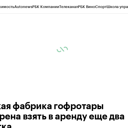
жимость
Autonews
РБК Компании
Телеканал
РБК Вино
Спорт
Школа упра
 Бизнес-среда
Дискуссионный клуб
Исследования
Кредитные рейтинг
Экономика
Бизнес
Технологии и медиа
Финансы
Рынок наличной валю
ая фабрика гофротары
рена взять в аренду еще два
тка