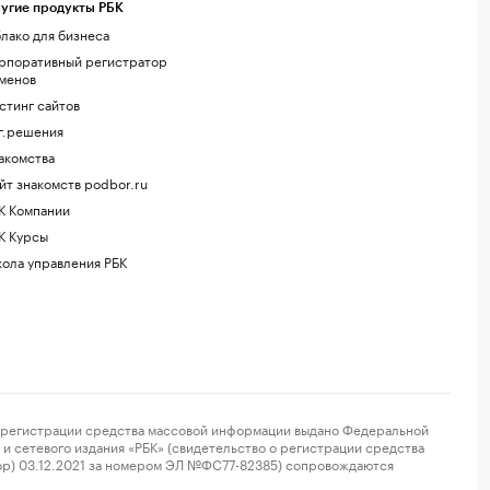
угие продукты РБК
лако для бизнеса
рпоративный регистратор
менов
стинг сайтов
г.решения
акомства
йт знакомств podbor.ru
К Компании
К Курсы
ола управления РБК
регистрации средства массовой информации выдано Федеральной
и сетевого издания «РБК» (свидетельство о регистрации средства
ор) 03.12.2021 за номером ЭЛ №ФС77-82385) сопровождаются