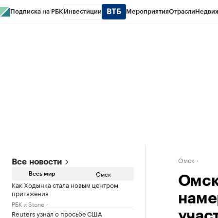
Подписка на РБК
Инвестиции
Мероприятия
Отрасли
Недви
Тренды
Визионеры
Национальные проекты
Город
Стиль
Крипто
РБК
Конференции СПб
Спецпроекты
Проверка контрагентов
Политика
Омск
Все новости
Омск
Весь мир
Омск
Как Ходынка стала новым центром
притяжения
наме
РБК и Stone
Reuters узнал о просьбе США
учас