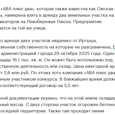
«АВА плюс два», которая также известна как Омская
, намерена взять в аренду два земельных участка на
икаторов на Левобережье Омска. Предприятие
ется на той же улице.
о аренде двух участков недалеко от Иртыша,
венная собственность на которые не разграничена,
администрацией города 29 октября 2025 года. Один 
щадь 16,1 тыс. кв. м. Он может быть использован под
ственную деятельность или склад. Цена ежегодной а
т 2,6 млн руб. По этому лоту компания «АВА плюс два
нным участником конкурса. В ближайшее время долж
соответствующий договор на 5,5 лет.
ной документации указано, что на этой земле склади
ьный мусор. С двух сторона участок огорожен бетон
соседней территории. Также там проходят линии