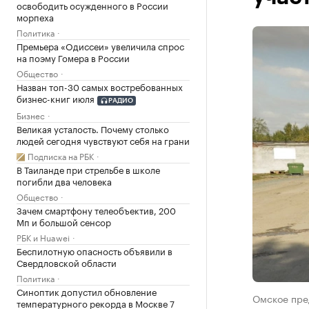
освободить осужденного в России
морпеха
Политика
Премьера «Одиссеи» увеличила спрос
на поэму Гомера в России
Общество
Назван топ-30 самых востребованных
бизнес-книг июля
РАДИО
Бизнес
Великая усталость. Почему столько
людей сегодня чувствуют себя на грани
Подписка на РБК
В Таиланде при стрельбе в школе
погибли два человека
Общество
Зачем смартфону телеобъектив, 200
Мп и большой сенсор
РБК и Huawei
Беспилотную опасность объявили в
Свердловской области
Политика
Синоптик допустил обновление
Омское пред
температурного рекорда в Москве 7