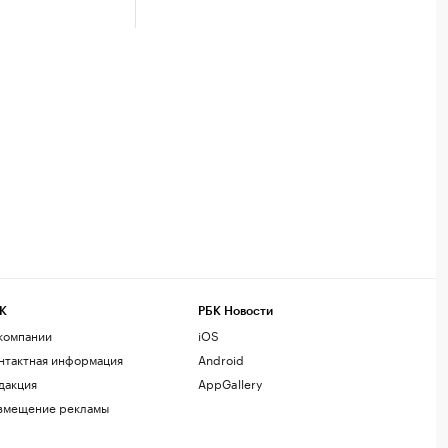
К
РБК Новости
компании
iOS
нтактная информация
Android
дакция
AppGallery
змещение рекламы