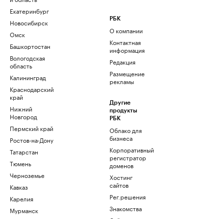
Екатеринбург
РБК
Новосибирск
О компании
Омск
Контактная
Башкортостан
информация
Вологодская
Редакция
область
Размещение
Калининград
рекламы
Краснодарский
край
Другие
Нижний
продукты
Новгород
РБК
Пермский край
Облако для
бизнеса
Ростов-на-Дону
Корпоративный
Татарстан
регистратор
Тюмень
доменов
Черноземье
Хостинг
сайтов
Кавказ
Рег.решения
Карелия
Знакомства
Мурманск