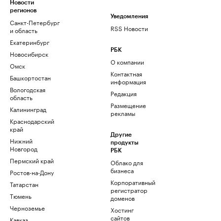
Новости
регионов
Уведомления
Санкт-Петербург
RSS Новости
и область
Екатеринбург
РБК
Новосибирск
О компании
Омск
Контактная
Башкортостан
информация
Вологодская
Редакция
область
Размещение
Калининград
рекламы
Краснодарский
край
Другие
Нижний
продукты
Новгород
РБК
Пермский край
Облако для
бизнеса
Ростов-на-Дону
Корпоративный
Татарстан
регистратор
Тюмень
доменов
Черноземье
Хостинг
сайтов
Кавказ