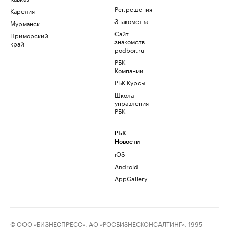
Рег.решения
Карелия
Знакомства
Мурманск
Сайт
Приморский
знакомств
край
podbor.ru
РБК
Компании
РБК Курсы
Школа
управления
РБК
РБК
Новости
iOS
Android
AppGallery
© ООО «БИЗНЕСПРЕСС», АО «РОСБИЗНЕСКОНСАЛТИНГ», 1995–