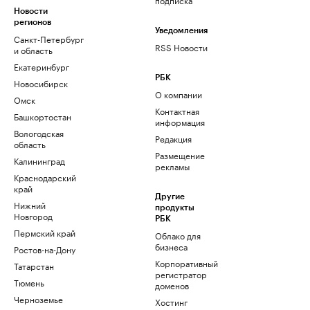
Новости
регионов
Уведомления
Санкт-Петербург
RSS Новости
и область
Екатеринбург
РБК
Новосибирск
О компании
Омск
Контактная
Башкортостан
информация
Вологодская
Редакция
область
Размещение
Калининград
рекламы
Краснодарский
край
Другие
Нижний
продукты
Новгород
РБК
Пермский край
Облако для
бизнеса
Ростов-на-Дону
Корпоративный
Татарстан
регистратор
Тюмень
доменов
Черноземье
Хостинг