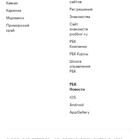
сайтов
Кавказ
Рег.решения
Карелия
Знакомства
Мурманск
Сайт
Приморский
знакомств
край
podbor.ru
РБК
Компании
РБК Курсы
Школа
управления
РБК
РБК
Новости
iOS
Android
AppGallery