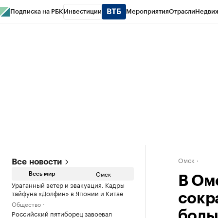
Подписка на РБК
Инвестиции
Мероприятия
Отрасли
Недви
Тренды
Визионеры
Национальные проекты
Город
Стиль
Крипто
РБК
Конференции СПб
Спецпроекты
Проверка контрагентов
Политика
Омск
Все новости
Омск
Весь мир
В Ом
Ураганный ветер и эвакуация. Кадры
тайфуна «Долфин» в Японии и Китае
сокр
Общество
Российский пятиборец завоевал
боль