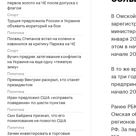
первое золото на ЧЕ после допуска с
флагом
Спорт
В Омской 
Турция предложила России и Украине
зарегист
объявить мораторий на бои
министерс
Политика
января 20
Пловец Степанов встал на колени и
извинился за критику Парижа на ЧЕ
этом в на
Спорт
начале 20
Вучич предрек затягивание конфликта
на Украине на еще одну «тяжелую
зиму»
В то же в
Политика
за три г
Премьер Венгрии раскрыл, кто станет
предприни
президентом
начало 20
Политика
Иран предложил США «исправить
поведение» по шести пунктам
Ранее РБ
Политика
Омская об
Сын Байдена признал, что его
помилование не помогло США
регионов
Политика
РФ. За п
Зачем инвестировать в торговые