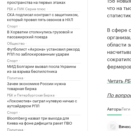
158 новых
пространства на первых этажах
что на ты
РБК и ПИК Серия плюс
статистик
СКА подписал контракт с защитником,
который провел пять сезонов в НХЛ
Спорт
В сфере 
В Хорватии столкнулись грузовой и
организа
пассажирский поезда
Общество
области з
Футболист «Акрона» установил рекорд
насчитыва
РПЛ по заблокированным ударам
сократило
Спорт
фермеров
МИД Болгарии вызвал посла Украины
из-за взрыва беспилотника
Политика
Читать РБ
Зачем экономике России нужна
товарная биржа
По вопро
РБК и Петербургская Биржа
«Локомотив» сыграл нулевую ничью с
аутсайдером РПЛ
Авторы
Теги
Спорт
Bloomberg назвал три выхода для
Киева на фоне дефицита ракет ПВО
Вячес
Политика