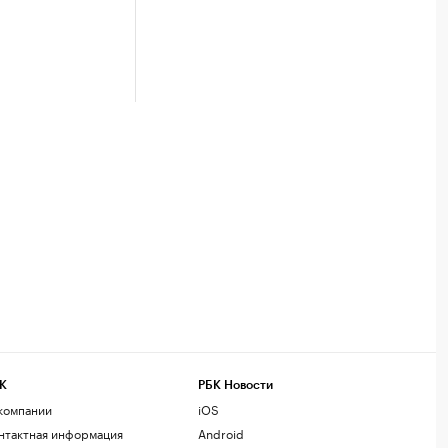
К
РБК Новости
компании
iOS
нтактная информация
Android