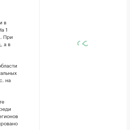
и в
а 1
. При
, а в
области
уальных
с. на
те
среди
егионов
ировано