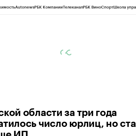
жимость
Autonews
РБК Компании
Телеканал
РБК Вино
Спорт
Школа упра
 Бизнес-среда
Дискуссионный клуб
Исследования
Кредитные рейтинг
Экономика
Бизнес
Технологии и медиа
Финансы
Рынок наличной валю
ской области за три года
атилось число юрлиц, но ст
ше ИП