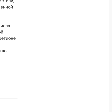
метили,
венной
числа
ой
регионе
тво