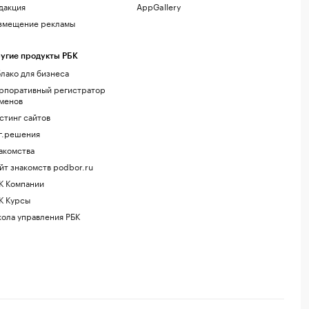
дакция
AppGallery
змещение рекламы
угие продукты РБК
лако для бизнеса
рпоративный регистратор
менов
стинг сайтов
г.решения
акомства
йт знакомств podbor.ru
К Компании
К Курсы
ола управления РБК