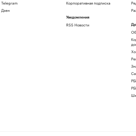
Telegram
Корпоративная подписка
Ре
Дзен
Ра
Уведомления
RSS Новости
Др
Об
Ко
до
Хо
Ре
Зн
Са
РБ
РБ
Шк