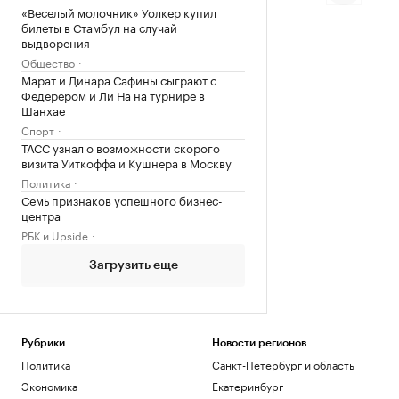
«Веселый молочник» Уолкер купил
билеты в Стамбул на случай
выдворения
Общество
Марат и Динара Сафины сыграют с
Федерером и Ли На на турнире в
Шанхае
Спорт
ТАСС узнал о возможности скорого
визита Уиткоффа и Кушнера в Москву
Политика
Семь признаков успешного бизнес-
центра
РБК и Upside
Загрузить еще
Рубрики
Новости регионов
Политика
Санкт-Петербург и область
Экономика
Екатеринбург