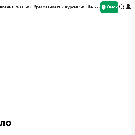
Омск
вления РБК
РБК Образование
РБК Курсы
РБК Life
и
Франшизы
Газета
Спецпроекты СПб
ты
ало