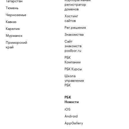
Татарстан
регистратор
Тюмень
доменов
Черноземье
Хостинг
сайтов
Кавказ
Рег.решения
Карелия
Знакомства
Мурманск
Сайт
Приморский
знакомств
край
podbor.ru
РБК
Компании
РБК Курсы
Школа
управления
РБК
РБК
Новости
iOS
Android
AppGallery