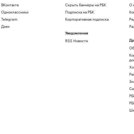
ВКонтакте
Скрыть баннеры на РБК
О 
Одноклассники
Подписка на РБК
Ко
Telegram
Корпоративная подписка
Ре
Дзен
Ра
Уведомления
RSS Новости
Др
Об
Ко
до
Хо
Ре
Зн
Са
РБ
РБ
Шк