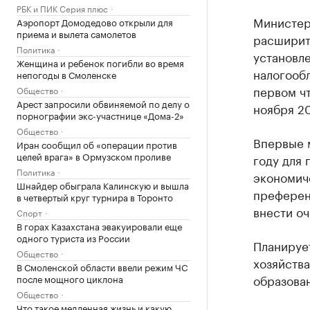
РБК и ПИК Серия плюс
Министер
Аэропорт Домодедово открыли для
приема и вылета самолетов
расширить
Политика
установл
Женщина и ребенок погибли во время
налогооб
непогоды в Смоленске
первом ч
Общество
Арест запросили обвиняемой по делу о
ноября 20
порнографии экс-участнице «Дома-2»
Общество
Впервые 
Иран сообщил об «операции против
целей врага» в Ормузском проливе
году для 
Политика
экономич
Шнайдер обыграла Калинскую и вышла
преферен
в четвертый круг турнира в Торонто
внести о
Спорт
В горах Казахстана эвакуировали еще
одного туриста из России
Планируе
Общество
хозяйства
В Смоленской области ввели режим ЧС
образован
после мощного циклона
Общество
Что такое медленная жизнь и какую