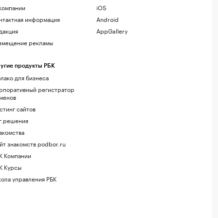
компании
iOS
нтактная информация
Android
дакция
AppGallery
змещение рекламы
угие продукты РБК
лако для бизнеса
рпоративный регистратор
менов
стинг сайтов
г.решения
акомства
йт знакомств podbor.ru
К Компании
К Курсы
ола управления РБК