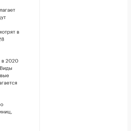
лагает
дут
мотрят в
28
 в 2020
 Виды
овые
агается
го
иниц,