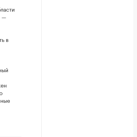
бласти
, —
ть в
ный
жен
о
нные