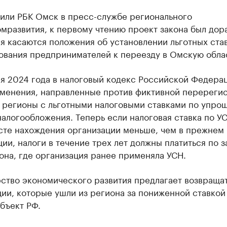
нили РБК Омск в пресс-службе регионального
развития, к первому чтению проект закона был дор
 касаются положения об установлении льготных став
ования предпринимателей к переезду в Омскую облас
ря 2024 года в налоговый кодекс Российской Федера
зменения, направленные против фиктивной перереги
в регионы с льготными налоговыми ставками по упро
алогообложения. Теперь если налоговая ставка по У
сте нахождения организации меньше, чем в прежнем
ии, налоги в течение трех лет должны платиться по 
она, где организация ранее применяла УСН.
ство экономического развития предлагает возвращат
ии, которые ушли из региона за пониженной ставкой
бъект РФ.