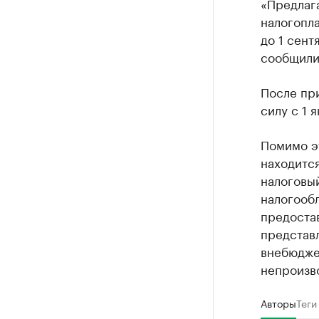
«Предлага
налогопл
до 1 сент
сообщили
После при
силу с 1 
Помимо э
находится
налоговы
налогооб
предостав
представ
внебюдже
непроизв
Авторы
Теги