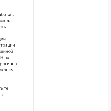
аботан.
ок для
ть.
ции
страции
щенной
СН на
 регионе
законам
ь те
 в