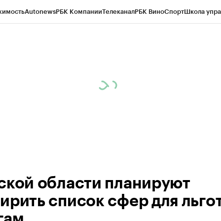
жимость
Autonews
РБК Компании
Телеканал
РБК Вино
Спорт
Школа упра
 Бизнес-среда
Дискуссионный клуб
Исследования
Кредитные рейтинг
Экономика
Бизнес
Технологии и медиа
Финансы
Рынок наличной валю
ской области планируют
ирить список сфер для льгот
гам