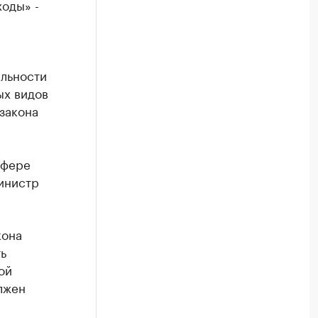
ходы» -
ельности
ых видов
закона
сфере
инистр
кона
ь
ой
лжен