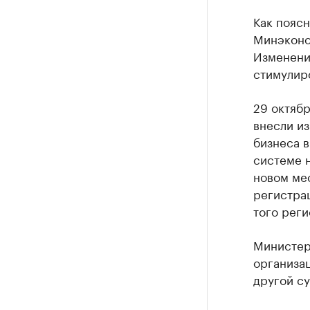
Как пояс
Минэконом
Изменения
стимулир
29 октяб
внесли и
бизнеса 
системе н
новом ме
регистрац
того реги
Министер
организац
другой су