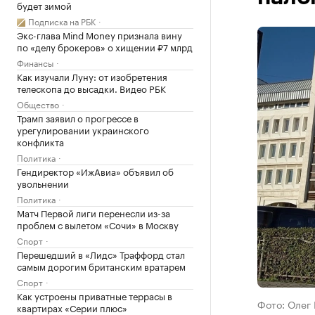
будет зимой
Подписка на РБК
Экс-глава Mind Money признала вину
по «делу брокеров» о хищении ₽7 млрд
Финансы
Как изучали Луну: от изобретения
телескопа до высадки. Видео РБК
Общество
Трамп заявил о прогрессе в
урегулировании украинского
конфликта
Политика
Гендиректор «ИжАвиа» объявил об
увольнении
Политика
Матч Первой лиги перенесли из-за
проблем с вылетом «Сочи» в Москву
Спорт
Перешедший в «Лидс» Траффорд стал
самым дорогим британским вратарем
Спорт
Как устроены приватные террасы в
Фото: Олег
квартирах «Серии плюс»