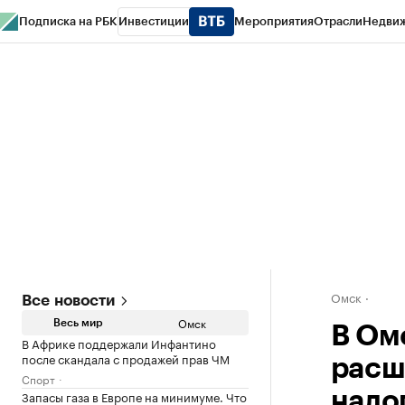
Подписка на РБК
Инвестиции
Мероприятия
Отрасли
Недви
Тренды
Визионеры
Национальные проекты
Город
Стиль
Крипто
РБК
Конференции СПб
Спецпроекты
Проверка контрагентов
Политика
Омск
Все новости
Омск
Весь мир
В Ом
В Африке поддержали Инфантино
после скандала с продажей прав ЧМ
расш
Спорт
Запасы газа в Европе на минимуме. Что
нало