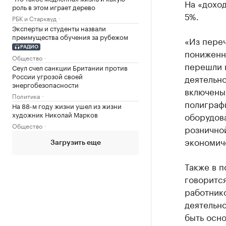
На «доход
роль в этом играет дерево
5%.
РБК и Старквуд
Эксперты и студенты назвали
преимущества обучения за рубежом
«Из переч
РАДИО
пониженны
Общество
перешли 
Сеул счел санкции Британии против
России угрозой своей
деятельно
энергобезопасности
включены 
Политика
полиграф
На 88-м году жизни ушел из жизни
художник Николай Марков
оборудов
Общество
рознично
экономич
Загрузить еще
Также в п
говорится
работнико
деятельно
быть осн