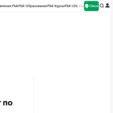
Омск
вления РБК
РБК Образование
РБК Курсы
РБК Life
и
Франшизы
Газета
Спецпроекты СПб
ты
 по