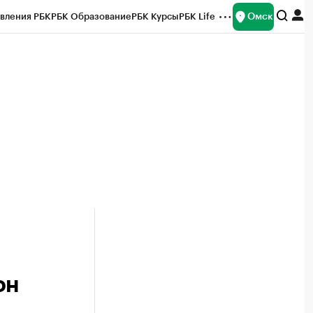
Омск
вления РБК
РБК Образование
РБК Курсы
РБК Life
и
Франшизы
Газета
Спецпроекты СПб
ты
он