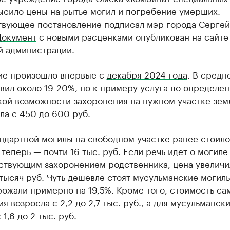
ысило цены на рытье могил и погребение умерших.
твующее постановление подписал мэр города Сергей
Документ
с новыми расценками опубликован на сайте
й администрации.
е произошло впервые с
декабря 2024 года
. В средн
вил около 19-20%, но к примеру услуга по определе
кой возможности захоронения на нужном участке зем
ла с 450 до 600 руб.
ндартной могилы на свободном участке ранее стоило
, теперь — почти 16 тыс. руб. Если речь идет о могиле
ствующим захоронением родственника, цена увеличи
8 тысяч руб. Чуть дешевле стоят мусульманские могилы
ожали примерно на 19,5%. Кроме того, стоимость са
я возросла с 2,2 до 2,7 тыс. руб., а для мусульманск
1,6 до 2 тыс. руб.