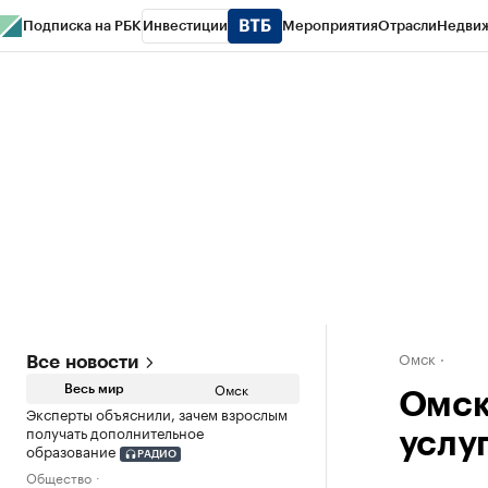
Подписка на РБК
Инвестиции
Мероприятия
Отрасли
Недви
Тренды
Визионеры
Национальные проекты
Город
Стиль
Крипто
РБК
Конференции СПб
Спецпроекты
Проверка контрагентов
Политика
Омск
Все новости
Омск
Весь мир
Омск
Эксперты объяснили, зачем взрослым
получать дополнительное
услу
образование
РАДИО
Общество