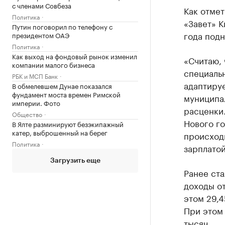
с членами Совбеза
Как отме
Политика
«Завет» К
Путин поговорил по телефону с
года подн
президентом ОАЭ
Политика
Как выход на фондовый рынок изменил
«Считаю,
компании малого бизнеса
специальн
РБК и МСП Банк
адаптиру
В обмелевшем Дунае показался
фундамент моста времен Римской
муниципа
империи. Фото
расценки
Общество
Нового го
В Ялте разминируют безэкипажный
катер, выброшенный на берег
происходи
Политика
зарплатой
Загрузить еще
Ранее ста
доходы от
этом 29,4
При этом 
тысяч.