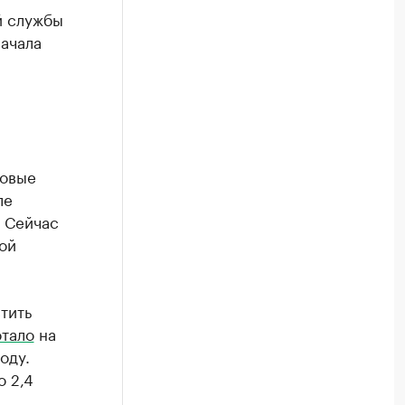
й службы
ачала
новые
ле
. Сейчас
ой
тить
отало
на
оду.
о 2,4