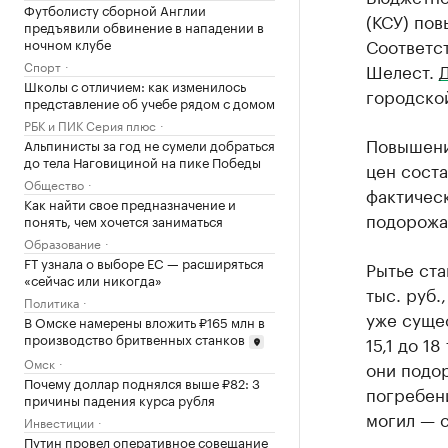
Футболисту сборной Англии
(КСУ) пов
предъявили обвинение в нападении в
Соответс
ночном клубе
Спорт
Шелест.
Школы с отличием: как изменилось
городско
представление об учебе рядом с домом
РБК и ПИК Серия плюс
Повышени
Альпинисты за год не сумели добраться
до тела Наговициной на пике Победы
цен соста
Общество
фактичес
Как найти свое предназначение и
подорожа
понять, чем хочется заниматься
Образование
FT узнала о выборе ЕС — расширяться
Рытье ста
«сейчас или никогда»
тыс. руб.
Политика
уже суще
В Омске намерены вложить ₽165 млн в
производство бритвенных станков
15,1 до 1
Омск
они подор
Почему доллар поднялся выше ₽82: 3
погребени
причины падения курса рубля
могил — с 
Инвестиции
Путин провел оперативное совещание