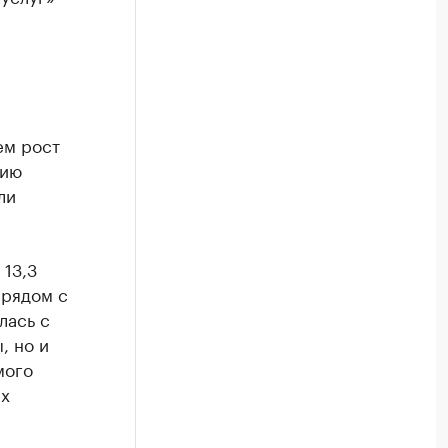
ем рост
нию
ли
 13,3
 рядом с
лась с
, но и
мого
их