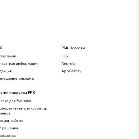
К
РБК Новости
компании
iOS
нтактная информация
Android
дакция
AppGallery
змещение рекламы
угие продукты РБК
лако для бизнеса
рпоративный регистратор
менов
стинг сайтов
г.решения
акомства