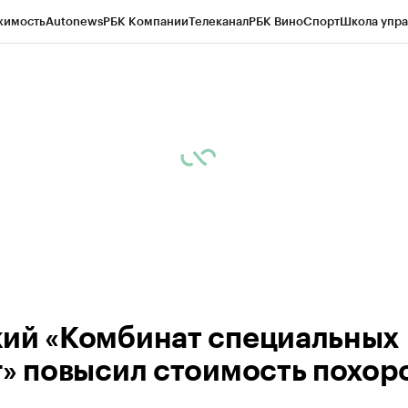
жимость
Autonews
РБК Компании
Телеканал
РБК Вино
Спорт
Школа упра
 Бизнес-среда
Дискуссионный клуб
Исследования
Кредитные рейтинг
Экономика
Бизнес
Технологии и медиа
Финансы
Рынок наличной валю
ий «Комбинат специальных
г» повысил стоимость похор