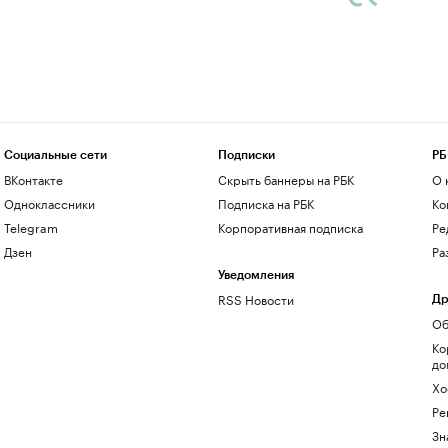
Социальные сети
Подписки
РБ
ВКонтакте
Скрыть баннеры на РБК
О 
Одноклассники
Подписка на РБК
Ко
Telegram
Корпоративная подписка
Ре
Дзен
Ра
Уведомления
RSS Новости
Др
Об
Ко
до
Хо
Ре
Зн