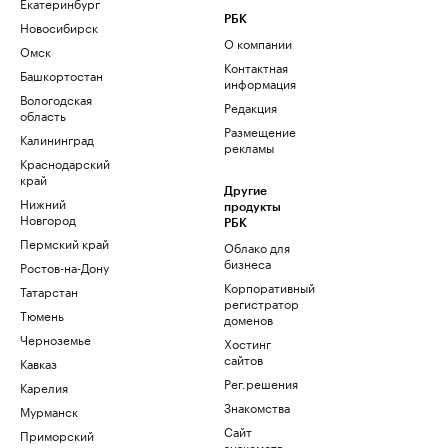
Екатеринбург
РБК
Новосибирск
О компании
Омск
Контактная
Башкортостан
информация
Вологодская
Редакция
область
Размещение
Калининград
рекламы
Краснодарский
край
Другие
Нижний
продукты
Новгород
РБК
Пермский край
Облако для
бизнеса
Ростов-на-Дону
Корпоративный
Татарстан
регистратор
Тюмень
доменов
Черноземье
Хостинг
сайтов
Кавказ
Рег.решения
Карелия
Знакомства
Мурманск
Сайт
Приморский
знакомств