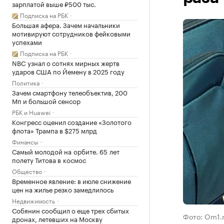
зарплатой выше ₽500 тыс.
Подписка на РБК
Большая афера. Зачем начальники
мотивируют сотрудников фейковыми
успехами
Подписка на РБК
NBC узнал о сотнях мирных жертв
ударов США по Йемену в 2025 году
Политика
Зачем смартфону телеобъектив, 200
Мп и большой сенсор
РБК и Huawei
Конгресс оценил создание «Золотого
флота» Трампа в $275 млрд
Финансы
Самый молодой на орбите. 65 лет
полету Титова в космос
Общество
Временное явление: в июле снижение
цен на жилье резко замедлилось
Недвижимость
Собянин сообщил о еще трех сбитых
Фото: Om1.
дронах, летевших на Москву