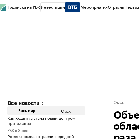
Подписка на РБК
Инвестиции
Мероприятия
Отрасли
Недви
Тренды
Визионеры
Национальные проекты
Город
Стиль
Крипто
РБК
Конференции СПб
Спецпроекты
Проверка контрагентов
Политика
Омск
Все новости
Омск
Весь мир
Объе
Как Ходынка стала новым центром
притяжения
обла
РБК и Stone
Росстат назвал отрасли с средней
раза