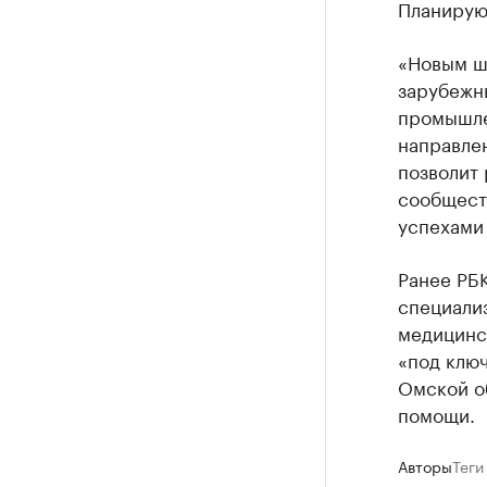
Планирую
«Новым ш
зарубежн
промышле
направле
позволит 
сообщест
успехами
Ранее РБК
специали
медицинс
«под ключ
Омской о
помощи.
Авторы
Теги