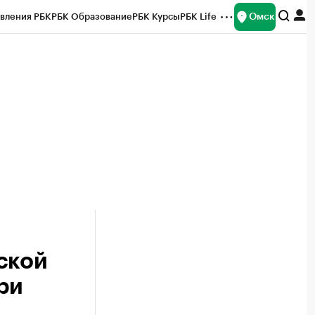
Омск
вления РБК
РБК Образование
РБК Курсы
РБК Life
и
Франшизы
Газета
Спецпроекты СПб
ты
ской
ри