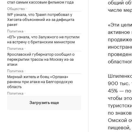
общий объ
стал самым кассовым фильмом года
Общество
числе мед
WP узнала, что Трамп потребовал у
Хегсета объяснений из-за дефицита
«Эти цел
ракет
активное
Политика
«ЕП» узнала, что Залужного не пустили
продвиже
на встречу с британским министром
иностран
Политика
проведен
Ярославский губернатор сообщил о
перекрытии трассы на Москву из-за
областног
атаки
Политика
Шпиленко
Мирный житель и боец «Орлана»
ранены при атаке на Белгородскую
900 тыс. 
область
45% — по 
Политика
чтобы это
Загрузить еще
туристск
по знако
Омской о
пищевой,