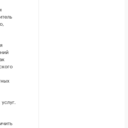
м
итель
о,
я
ений
ак
ского
тных
услуг.
ичить