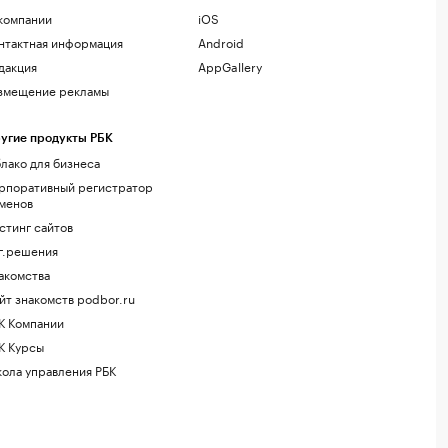
компании
iOS
нтактная информация
Android
дакция
AppGallery
змещение рекламы
угие продукты РБК
лако для бизнеса
рпоративный регистратор
менов
стинг сайтов
г.решения
акомства
йт знакомств podbor.ru
К Компании
К Курсы
ола управления РБК