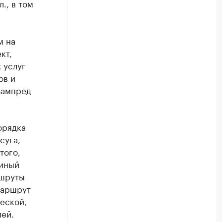
., в том
м на
кт,
 услуг
ов и
зампред
орядка
суга,
того,
диный
ршруты
маршрут
еской,
ей.