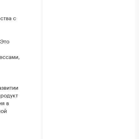
ства с
 Это
ессами,
азвитии
продукт
ия в
ной