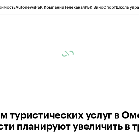
жимость
Autonews
РБК Компании
Телеканал
РБК Вино
Спорт
Школа упра
 Бизнес-среда
Дискуссионный клуб
Исследования
Кредитные рейтинг
Экономика
Бизнес
Технологии и медиа
Финансы
Рынок наличной валю
м туристических услуг в Ом
сти планируют увеличить в т