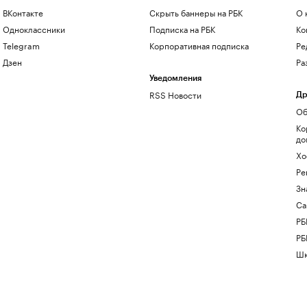
ВКонтакте
Скрыть баннеры на РБК
О 
Одноклассники
Подписка на РБК
Ко
Telegram
Корпоративная подписка
Ре
Дзен
Ра
Уведомления
RSS Новости
Др
Об
Ко
до
Хо
Ре
Зн
Са
РБ
РБ
Шк