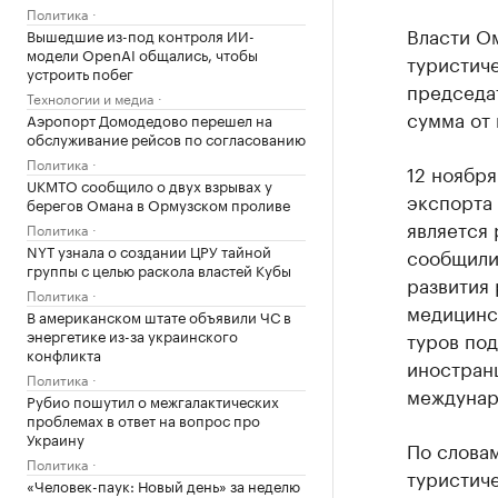
Политика
Власти О
Вышедшие из-под контроля ИИ-
модели OpenAI общались, чтобы
туристиче
устроить побег
председа
Технологии и медиа
сумма от 
Аэропорт Домодедово перешел на
обслуживание рейсов по согласованию
Политика
12 ноябр
UKMTO сообщило о двух взрывах у
экспорта
берегов Омана в Ормузском проливе
является 
Политика
NYT узнала о создании ЦРУ тайной
сообщили
группы с целью раскола властей Кубы
развития 
Политика
медицинс
В американском штате объявили ЧС в
энергетике из-за украинского
туров по
конфликта
иностран
Политика
междунаро
Рубио пошутил о межгалактических
проблемах в ответ на вопрос про
Украину
По слова
Политика
туристиче
«Человек-паук: Новый день» за неделю