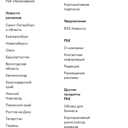
РБК Образование
Корпоративная
подписка
Новости
регионов
Уведомления
Санкт-Петербург
RSS Новости
и область
Екатеринбург
РБК
Новосибирск
О компании
Омск
Контактная
Башкортостан
информация
Вологодская
Редакция
область
Размещение
Калининград
рекламы
Краснодарский
край
Другие
Нижний
продукты
Новгород
РБК
Пермский край
Облако для
бизнеса
Ростов-на-Дону
Корпоративный
Татарстан
регистратор
Тюмень
доменов