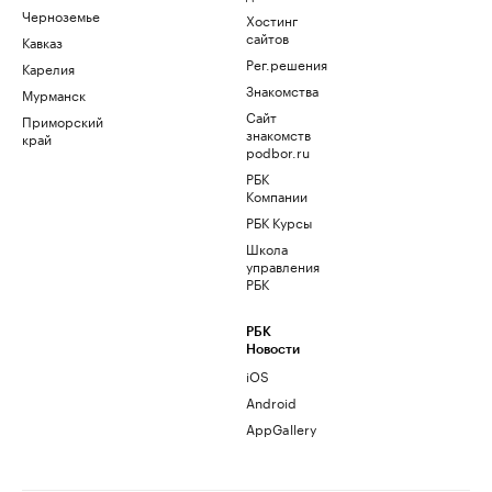
Черноземье
Хостинг
сайтов
Кавказ
Рег.решения
Карелия
Знакомства
Мурманск
Сайт
Приморский
знакомств
край
podbor.ru
РБК
Компании
РБК Курсы
Школа
управления
РБК
РБК
Новости
iOS
Android
AppGallery