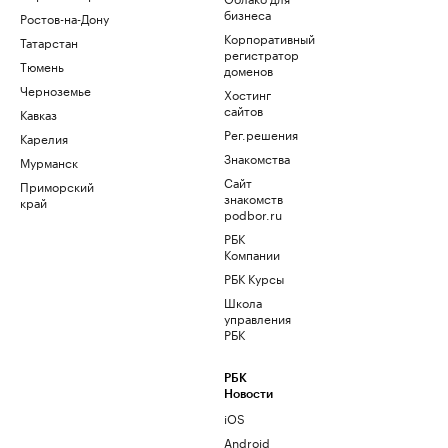
бизнеса
Ростов-на-Дону
Корпоративный
Татарстан
регистратор
Тюмень
доменов
Черноземье
Хостинг
сайтов
Кавказ
Рег.решения
Карелия
Знакомства
Мурманск
Сайт
Приморский
знакомств
край
podbor.ru
РБК
Компании
РБК Курсы
Школа
управления
РБК
РБК
Новости
iOS
Android