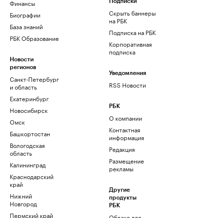
Финансы
Подписки
Скрыть баннеры
Биографии
на РБК
База знаний
Подписка на РБК
РБК Образование
Корпоративная
подписка
Новости
регионов
Уведомления
Санкт-Петербург
RSS Новости
и область
Екатеринбург
РБК
Новосибирск
О компании
Омск
Контактная
Башкортостан
информация
Вологодская
Редакция
область
Размещение
Калининград
рекламы
Краснодарский
край
Другие
Нижний
продукты
Новгород
РБК
Пермский край
Облако для