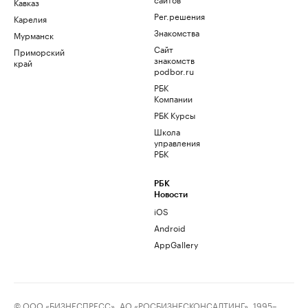
Кавказ
Рег.решения
Карелия
Знакомства
Мурманск
Сайт
Приморский
знакомств
край
podbor.ru
РБК
Компании
РБК Курсы
Школа
управления
РБК
РБК
Новости
iOS
Android
AppGallery
© ООО «БИЗНЕСПРЕСС», АО «РОСБИЗНЕСКОНСАЛТИНГ», 1995–