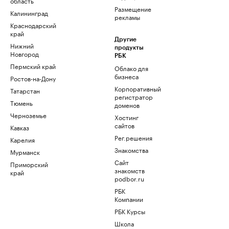
область
Размещение
Калининград
рекламы
Краснодарский
край
Другие
Нижний
продукты
Новгород
РБК
Пермский край
Облако для
бизнеса
Ростов-на-Дону
Корпоративный
Татарстан
регистратор
Тюмень
доменов
Черноземье
Хостинг
сайтов
Кавказ
Рег.решения
Карелия
Знакомства
Мурманск
Сайт
Приморский
знакомств
край
podbor.ru
РБК
Компании
РБК Курсы
Школа