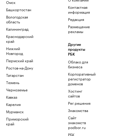
Омск
Контактная
Башкортостан
информация
Вологодская
Редакция
область
Размещение
Калининград
рекламы
Краснодарский
край
Другие
Нижний
продукты
Новгород
РБК
Пермский край
Облако для
бизнеса
Ростов-на-Дону
Корпоративный
Татарстан
регистратор
Тюмень
доменов
Черноземье
Хостинг
сайтов
Кавказ
Рег.решения
Карелия
Знакомства
Мурманск
Сайт
Приморский
знакомств
край
podbor.ru
РБК