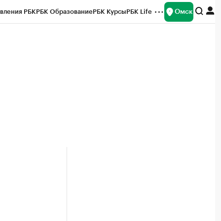
Омск
вления РБК
РБК Образование
РБК Курсы
РБК Life
и
Франшизы
Газета
Спецпроекты СПб
ты