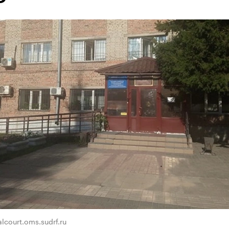
lcourt.oms.sudrf.ru