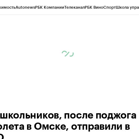
жимость
Autonews
РБК Компании
Телеканал
РБК Вино
Спорт
Школа упра
 Бизнес-среда
Дискуссионный клуб
Исследования
Кредитные рейтинг
Экономика
Бизнес
Технологии и медиа
Финансы
Рынок наличной валю
 школьников, после поджога
олета в Омске, отправили в
О