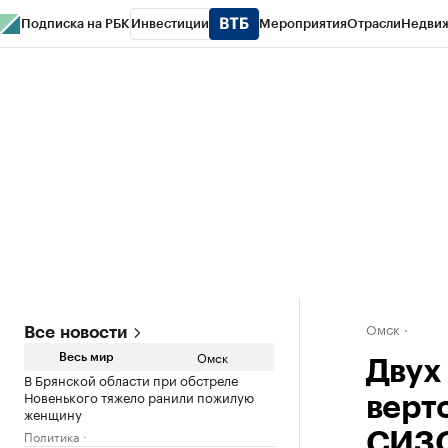
Подписка на РБК
Инвестиции
Мероприятия
Отрасли
Недви
Тренды
Визионеры
Национальные проекты
Город
Стиль
Крипто
РБК
Конференции СПб
Спецпроекты
Проверка контрагентов
Политика
Омск
Все новости
Омск
Весь мир
Двух
В Брянской области при обстреле
Новенького тяжело ранили пожилую
верт
женщину
Политика
СИЗ