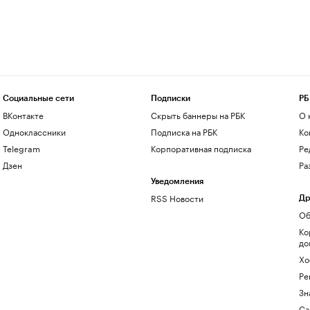
Социальные сети
Подписки
РБ
ВКонтакте
Скрыть баннеры на РБК
О 
Одноклассники
Подписка на РБК
Ко
Telegram
Корпоративная подписка
Ре
Дзен
Ра
Уведомления
RSS Новости
Др
Об
Ко
до
Хо
Ре
Зн
Са