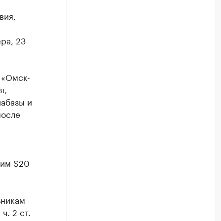
вия,
ра, 23
 «Омск-
я,
абазы и
после
 им $20
ьникам
ч. 2 ст.