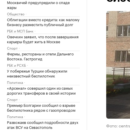
Москвичей предупредили о спаде
жары
Общество
Облигации вместо кредита: как малому
бизнесу разместить публичный долг
РБК и МСП Банк
Овечкин заявил, что после завершения
карьеры будет жить в Москве
Спорт
Фермы, рестораны и отели Дальнего
Востока. Гастрогид
РБК и РСХБ
У побережья Турции обнаружили
неизвестный беспилотник
Политика
«Арсенал» совершил один из самых
дорогих трансферов в своей истории
Спорт
Премьер Болгарии сообщил о взрыве
беспилотника рядом с газопроводом
Политика
Развожаев сообщил подробности двух
Фото: centra
атак ВСУ на Севастополь