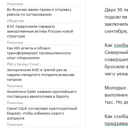
Политика
Двух 16-л
Во Внуково ввели прием и отправку
рейсов по согласованию
подожгли
Общество
заключили
В ЕС предложили передать
сентября
замороженные активы России новой
структуре
Политика
Как
сооб
Как ИИ-агенты и облако
Северный»
трансформируют промышленность:
опыт «Норникеля»
совершил
РБК и Yandex Cloud
бросили в
Запорожская АЭС в третий раз за
чего уеха
неделю ненадолго потеряла внешнее
питание
Политика
Молодых 
Аналитики Kpler назвали крупнейшего
выполнен
поставщика авиатоплива в Европу
тыс. Но д
Политика
Сенат США согласовал краткосрочный
бюджет, чтобы избежать нового
Как сооб
шатдауна
предъяви
Политика