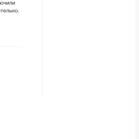
лючили
тельно.