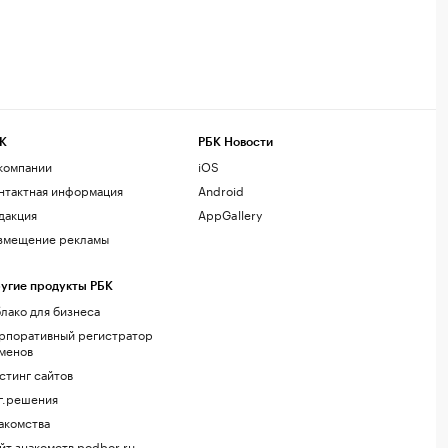
К
РБК Новости
компании
iOS
нтактная информация
Android
дакция
AppGallery
змещение рекламы
угие продукты РБК
лако для бизнеса
рпоративный регистратор
менов
стинг сайтов
г.решения
акомства
йт знакомств podbor.ru