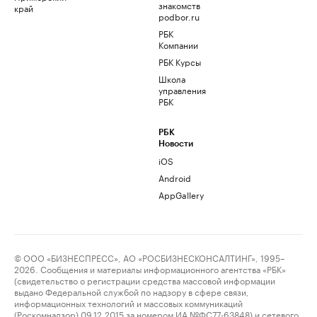
знакомств
край
podbor.ru
РБК
Компании
РБК Курсы
Школа
управления
РБК
РБК
Новости
iOS
Android
AppGallery
© ООО «БИЗНЕСПРЕСС», АО «РОСБИЗНЕСКОНСАЛТИНГ», 1995–
2026. Сообщения и материалы информационного агентства «РБК»
(свидетельство о регистрации средства массовой информации
выдано Федеральной службой по надзору в сфере связи,
информационных технологий и массовых коммуникаций
(Роскомнадзор) 09.12.2015 за номером ИА №ФС77-63848) и сетевого