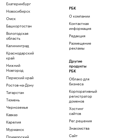
Екатеринбург
РБК
Новосибирск
О компании
Омск
Контактная
Башкортостан
информация
Вологодская
Редакция
область
Размещение
Калининград
рекламы
Краснодарский
край
Другие
Нижний
продукты
Новгород
РБК
Пермский край
Облако для
бизнеса
Ростов-на-Дону
Корпоративный
Татарстан
регистратор
Тюмень
доменов
Черноземье
Хостинг
сайтов
Кавказ
Рег.решения
Карелия
Знакомства
Мурманск
Сайт
Приморский