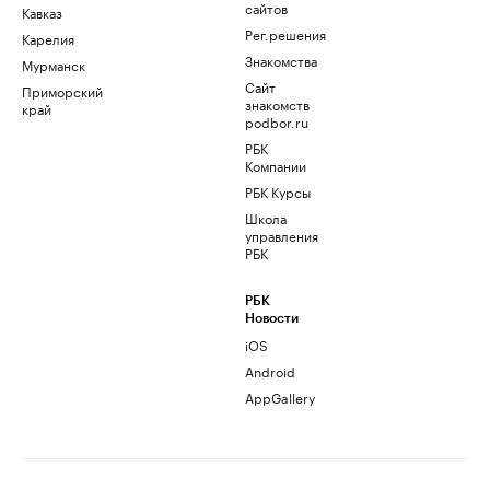
сайтов
Кавказ
Рег.решения
Карелия
Знакомства
Мурманск
Сайт
Приморский
знакомств
край
podbor.ru
РБК
Компании
РБК Курсы
Школа
управления
РБК
РБК
Новости
iOS
Android
AppGallery