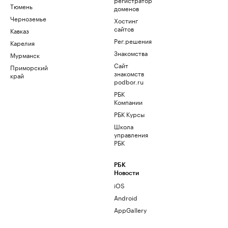
Тюмень
доменов
Черноземье
Хостинг
сайтов
Кавказ
Рег.решения
Карелия
Знакомства
Мурманск
Сайт
Приморский
знакомств
край
podbor.ru
РБК
Компании
РБК Курсы
Школа
управления
РБК
РБК
Новости
iOS
Android
AppGallery