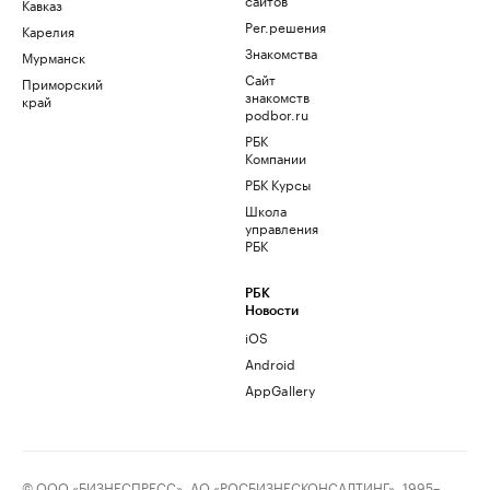
Кавказ
Рег.решения
Карелия
Знакомства
Мурманск
Сайт
Приморский
знакомств
край
podbor.ru
РБК
Компании
РБК Курсы
Школа
управления
РБК
РБК
Новости
iOS
Android
AppGallery
© ООО «БИЗНЕСПРЕСС», АО «РОСБИЗНЕСКОНСАЛТИНГ», 1995–