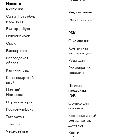
Новости
регионов
Уведомления
Санкт-Петербург
RSS Новости
и область
Екатеринбург
РБК
Новосибирск
О компании
Омск
Контактная
Башкортостан
информация
Вологодская
Редакция
область
Размещение
Калининград
рекламы
Краснодарский
край
Другие
Нижний
продукты
Новгород
РБК
Пермский край
Облако для
бизнеса
Ростов-на-Дону
Корпоративный
Татарстан
регистратор
Тюмень
доменов
Черноземье
Хостинг
сайтов