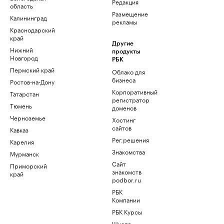
Редакция
область
Размещение
Калининград
рекламы
Краснодарский
край
Другие
Нижний
продукты
Новгород
РБК
Пермский край
Облако для
бизнеса
Ростов-на-Дону
Корпоративный
Татарстан
регистратор
Тюмень
доменов
Черноземье
Хостинг
сайтов
Кавказ
Рег.решения
Карелия
Знакомства
Мурманск
Сайт
Приморский
знакомств
край
podbor.ru
РБК
Компании
РБК Курсы
Школа