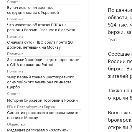
Спорт
Вучич исключил военное
По данны
сотрудничество с Украиной
области,
Политика
524 тыс.
Что известно об атаках БПЛА на
регионы России. Главное к 8 августа
биржи, за
Политика
тыс.
С начала суток ПВО сбила почти 20
дронов, летевших на Москву
Сообщаетс
Политика
Зеленский сообщил о договоренности
России п
с США по ракетам Patriot
бирже. В 
Политика
жителей 
Умер первый тренер шестикратного
олимпийского чемпиона гимнаста
Щербо
Также на
Спорт
открыли 8
История биржевой торговли в России
РБК и Петербургская Биржа
Всего же
Синоптик рассказал о «первом визите
осени» в Москву
брокерски
Общество
открыли 7
Медведев рассказал о «жестких»