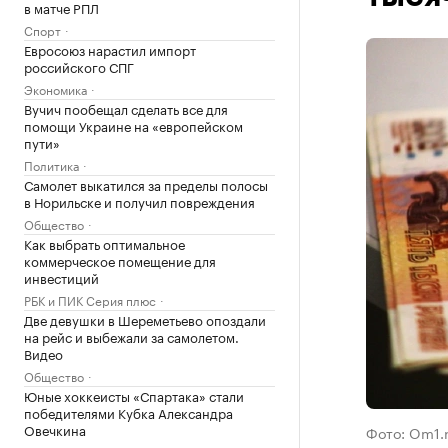
в матче РПЛ
Спорт
Евросоюз нарастил импорт
российского СПГ
Экономика
Вучич пообещал сделать все для
помощи Украине на «европейском
пути»
Политика
Самолет выкатился за пределы полосы
в Норильске и получил повреждения
Общество
Как выбрать оптимальное
коммерческое помещение для
инвестиций
РБК и ПИК Серия плюс
Две девушки в Шереметьево опоздали
на рейс и выбежали за самолетом.
Видео
Общество
Юные хоккеисты «Спартака» стали
победителями Кубка Александра
Овечкина
Фото: Om1.