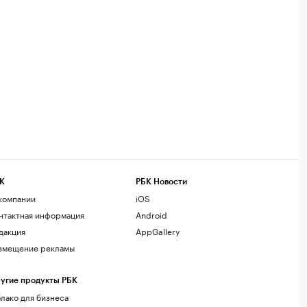
К
РБК Новости
компании
iOS
нтактная информация
Android
дакция
AppGallery
змещение рекламы
угие продукты РБК
лако для бизнеса