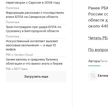
переговорах с Саркози в 2008 году
Ранее РБ
Политика
Федорищев рассказал о последствиях
России со
атаки БПЛА на Самарскую область
области
х
Политика
около 448
Трое пострадали при ударе БПЛА по
грузовику в Белгородской области
Политика
Читать РБ
Искусственный интеллект вызовет
массовые увольнения — и еще 10
По вопро
мифов
РБК и Yandex Cloud
Зачем малому и среднему бизнесу
Авторы
Теги
облигации и что важно знать о бирже
РБК и МСП Банк
Евген
Загрузить еще