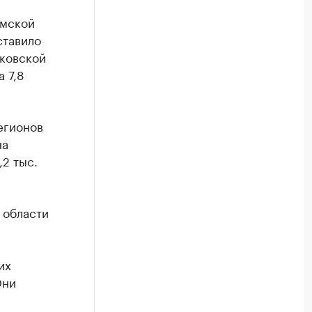
Омской
ставило
сковской
 7,8
егионов
на
2 тыс.
 области
их
Они