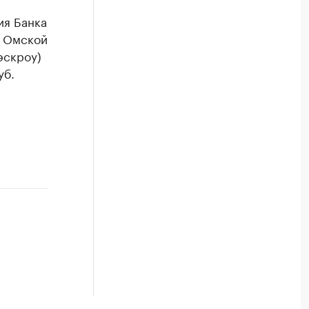
ия Банка
и Омской
эскроу)
уб.