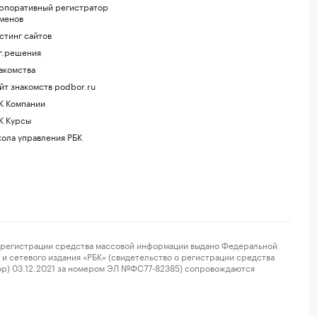
рпоративный регистратор
менов
стинг сайтов
г.решения
акомства
йт знакомств podbor.ru
К Компании
К Курсы
ола управления РБК
регистрации средства массовой информации выдано Федеральной
и сетевого издания «РБК» (свидетельство о регистрации средства
ор) 03.12.2021 за номером ЭЛ №ФС77-82385) сопровождаются