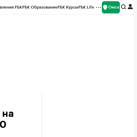
Омск
вления РБК
РБК Образование
РБК Курсы
РБК Life
и
Франшизы
Газета
Спецпроекты СПб
ты
 на
20