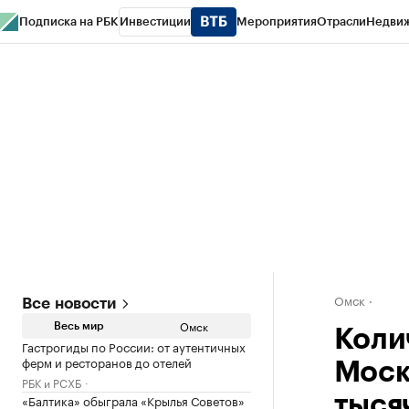
Подписка на РБК
Инвестиции
Мероприятия
Отрасли
Недви
Тренды
Визионеры
Национальные проекты
Город
Стиль
Крипто
РБК
Конференции СПб
Спецпроекты
Проверка контрагентов
Политика
Омск
Все новости
Омск
Весь мир
Коли
Гастрогиды по России: от аутентичных
ферм и ресторанов до отелей
Моск
РБК и РСХБ
«Балтика» обыграла «Крылья Советов»
тыся