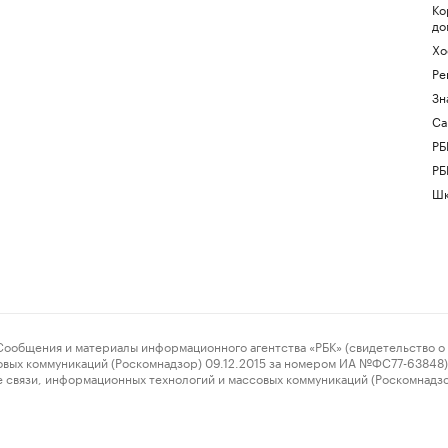
Ко
до
Хо
Ре
Зн
Са
РБ
РБ
Шк
ения и материалы информационного агентства «РБК» (свидетельство о 
овых коммуникаций (Роскомнадзор) 09.12.2015 за номером ИА №ФС77-63848) 
 связи, информационных технологий и массовых коммуникаций (Роскомнадз