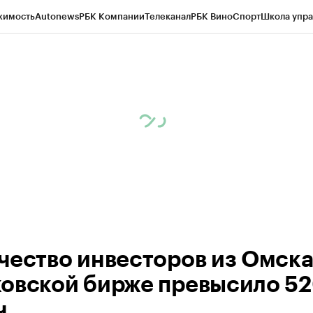
жимость
Autonews
РБК Компании
Телеканал
РБК Вино
Спорт
Школа упра
 Бизнес-среда
Дискуссионный клуб
Исследования
Кредитные рейтинг
Экономика
Бизнес
Технологии и медиа
Финансы
Рынок наличной валю
чество инвесторов из Омска
овской бирже превысило 5
ч