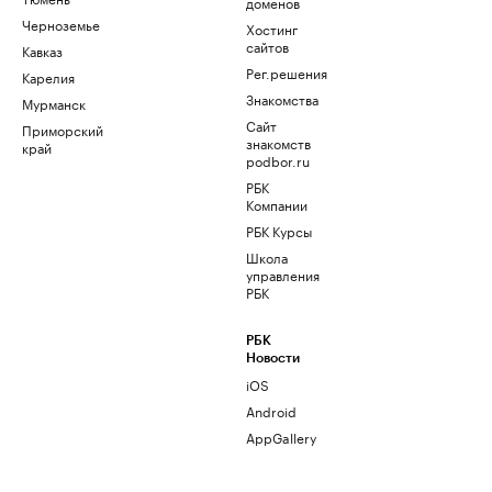
доменов
Черноземье
Хостинг
сайтов
Кавказ
Рег.решения
Карелия
Знакомства
Мурманск
Сайт
Приморский
знакомств
край
podbor.ru
РБК
Компании
РБК Курсы
Школа
управления
РБК
РБК
Новости
iOS
Android
AppGallery