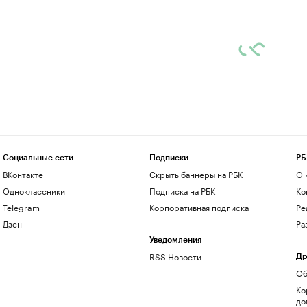
Социальные сети
Подписки
РБ
ВКонтакте
Скрыть баннеры на РБК
О 
Одноклассники
Подписка на РБК
Ко
Telegram
Корпоративная подписка
Ре
Дзен
Ра
Уведомления
RSS Новости
Др
Об
Ко
до