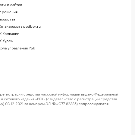
стинг сайтов
г.решения
акомства
йт знакомств podbor.ru
К Компании
К Курсы
ола управления РБК
регистрации средства массовой информации выдано Федеральной
и сетевого издания «РБК» (свидетельство о регистрации средства
ор) 03.12.2021 за номером ЭЛ №ФС77-82385) сопровождаются