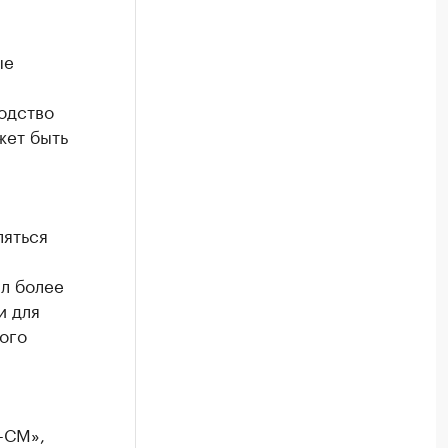
ые
одство
жет быть
ляться
л более
и для
ого
-СМ»,