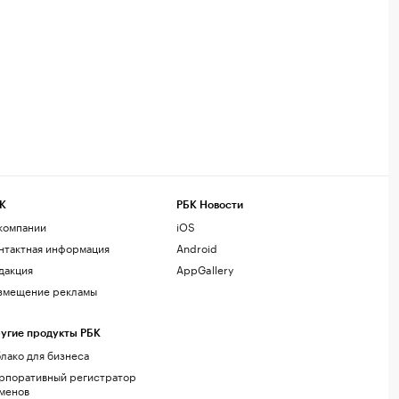
К
РБК Новости
компании
iOS
нтактная информация
Android
дакция
AppGallery
змещение рекламы
угие продукты РБК
лако для бизнеса
рпоративный регистратор
менов