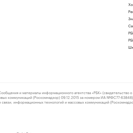
Хо
Ре
Зн
Са
РБ
РБ
Шк
ения и материалы информационного агентства «РБК» (свидетельство о 
овых коммуникаций (Роскомнадзор) 09.12.2015 за номером ИА №ФС77-63848) 
 связи, информационных технологий и массовых коммуникаций (Роскомнадз