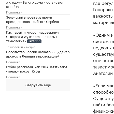
жильцом» Белого дома и остановил
где регу
стройку
Генераль
Политика
важность 
Зеленский впервые за время
материало
президентства прибыл в Сербию
Политика
Как перейти «порог недоверия»:
«Одним и
Слащева и Wylsacom — о новых
система «
технологиях
РАДИО
подход к 
Технологии и медиа
Посольство России назвало инцидент с
существую
дроном в Лейпциге провокацией
отечестве
Политика
зависимо
Рубио рассказал, как США затягивают
«петлю» вокруг Кубы
Анатолий
Политика
«Если мас
Загрузить еще
способнос
Существу
найти бо
физико-хи