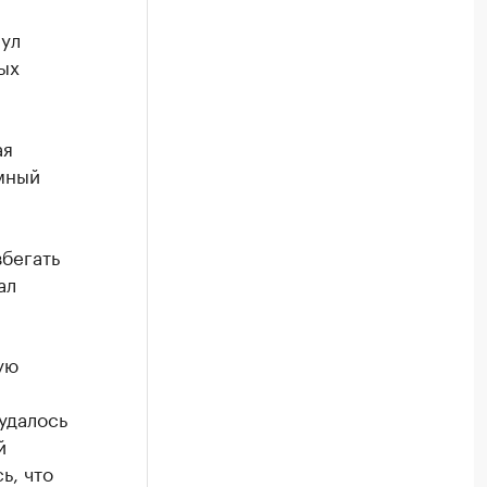
ул
ых
ая
мный
бегать
ал
ую
удалось
й
ь, что