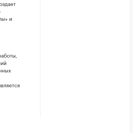
оздает
-
лы» и
работы,
ний
нных
является