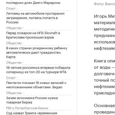
последних днях Диего Марадоны
Фото: Викт
Спорт
Литовец на автомобиле протаранил
Игорь Ми
заграждения, пытаясь попасть в
материалы
Россию
Общество
методиче
Перед пожаром на НПЗ Slovnaft в
предназн
Братиславе произошел взрыв
использов
Общество
нефтехим
В каких странах рожденному ребенку
автоматически дают гражданство.
Карта
Книга оп
Общество
от воды —
19-летняя россиянка впервые победила
соперницу из топ-20 на турнире WTA
долговеч
Спорт
точный п
Пентагон показал 16 новых записей с
нефтехими
неопознанными объектами. Видео
прикладн
Общество
Зачем экономике России нужна
товарная биржа
Основная 
РБК и Петербургская Биржа
проведен
Суд назвал Трампа «временным