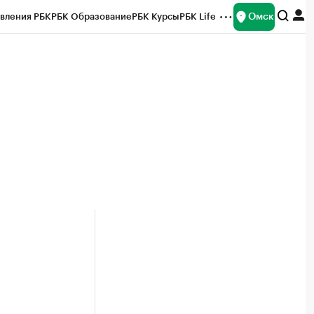
Омск
вления РБК
РБК Образование
РБК Курсы
РБК Life
и
Франшизы
Газета
Спецпроекты СПб
ты