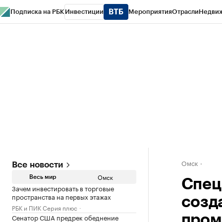
Подписка на РБК
Инвестиции
Мероприятия
Отрасли
Недви
Тренды
Визионеры
Национальные проекты
Город
Стиль
Крипто
РБК
Конференции СПб
Спецпроекты
Проверка контрагентов
Политика
Омск
Все новости
Омск
Весь мир
Спец
Зачем инвестировать в торговые
пространства на первых этажах
созд
РБК и ПИК Серия плюс
Сенатор США предрек обеднение
пром