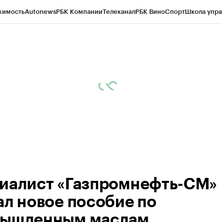
жимость
Autonews
РБК Компании
Телеканал
РБК Вино
Спорт
Школа упра
 Бизнес-среда
Дискуссионный клуб
Исследования
Кредитные рейтинг
Экономика
Бизнес
Технологии и медиа
Финансы
Рынок наличной валю
иалист «Газпромнефть-СМ»
ал новое пособие по
ышленным маслам