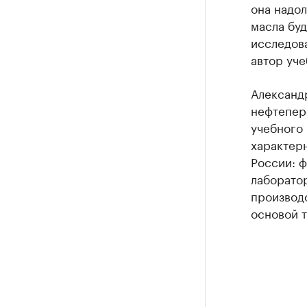
она надол
масла бу
исследов
автор уче
Александ
нефтепере
учебного
характер
России: 
лаборатор
производс
основой т