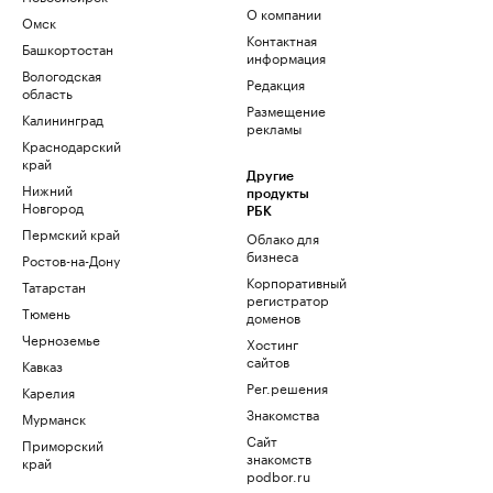
О компании
Омск
Контактная
Башкортостан
информация
Вологодская
Редакция
область
Размещение
Калининград
рекламы
Краснодарский
край
Другие
Нижний
продукты
Новгород
РБК
Пермский край
Облако для
бизнеса
Ростов-на-Дону
Корпоративный
Татарстан
регистратор
Тюмень
доменов
Черноземье
Хостинг
сайтов
Кавказ
Рег.решения
Карелия
Знакомства
Мурманск
Сайт
Приморский
знакомств
край
podbor.ru