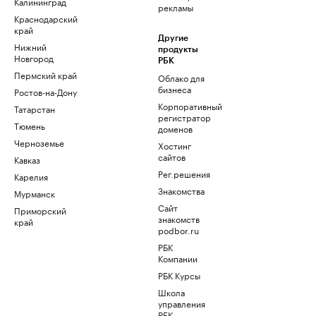
Калининград
рекламы
Краснодарский
край
Другие
Нижний
продукты
Новгород
РБК
Пермский край
Облако для
бизнеса
Ростов-на-Дону
Корпоративный
Татарстан
регистратор
Тюмень
доменов
Черноземье
Хостинг
сайтов
Кавказ
Рег.решения
Карелия
Знакомства
Мурманск
Сайт
Приморский
знакомств
край
podbor.ru
РБК
Компании
РБК Курсы
Школа
управления
РБК