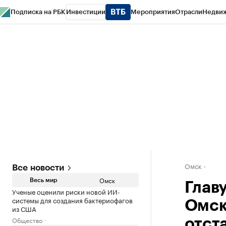
Подписка на РБК
Инвестиции
Мероприятия
Отрасли
Недви
Тренды
Визионеры
Национальные проекты
Город
Стиль
Крипто
РБК
Конференции СПб
Спецпроекты
Проверка контрагентов
Политика
Омск
Все новости
Омск
Весь мир
Глав
Ученые оценили риски новой ИИ-
системы для создания бактериофагов
Омск
из США
Общество
отст