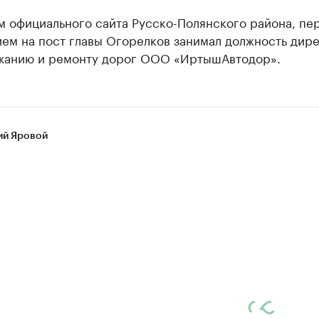
м официального сайта Русско-Полянского района, пе
ием на пост главы Огорелков занимал должность дир
жанию и ремонту дорог ООО «ИртышАвтодор».
ий Яровой