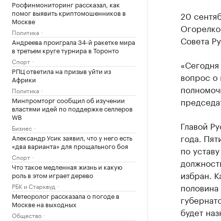
Росфинмониторинг рассказал, как
помог выявить криптомошенников в
20 сентяб
Москве
Огорелко
Политика
Совета Р
Андреева проиграла 34-й ракетке мира
в третьем круге турнира в Торонто
Спорт
«Сегодня 
РПЦ ответила на призыв уйти из
вопрос о
Африки
полномоч
Политика
Минпромторг сообщил об изучении
председа
властями идей по поддержке селлеров
WB
Главой Ру
Бизнес
года. Пят
Александр Усик заявил, что у него есть
«два варианта» для прощального боя
по уставу
Спорт
должность
Что такое медленная жизнь и какую
избран. К
роль в этом играет дерево
половина
РБК и Старквуд
Метеоролог рассказала о погоде в
губернато
Москве на выходных
будет наз
Общество