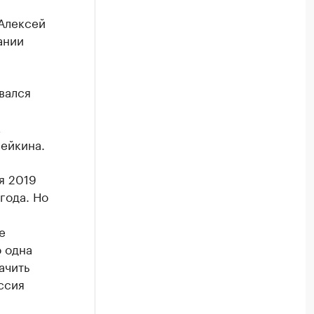
 Алексей
ании
вался
к
ейкина.
я 2019
года. Но
е
 одна
ачить
ссия