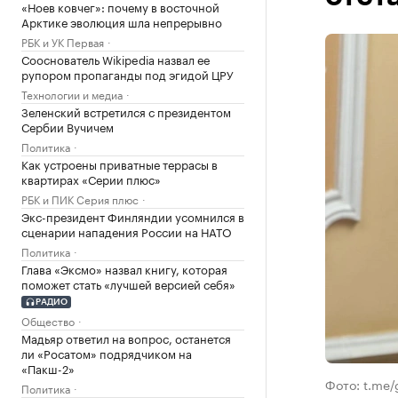
«Ноев ковчег»: почему в восточной
Арктике эволюция шла непрерывно
РБК и УК Первая
Сооснователь Wikipedia назвал ее
рупором пропаганды под эгидой ЦРУ
Технологии и медиа
Зеленский встретился с президентом
Сербии Вучичем
Политика
Как устроены приватные террасы в
квартирах «Серии плюс»
РБК и ПИК Серия плюс
Экс-президент Финляндии усомнился в
сценарии нападения России на НАТО
Политика
Глава «Эксмо» назвал книгу, которая
поможет стать «лучшей версией себя»
РАДИО
Общество
Мадьяр ответил на вопрос, останется
ли «Росатом» подрядчиком на
«Пакш-2»
Фото: t.me/
Политика