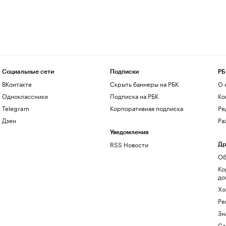
Социальные сети
Подписки
РБ
ВКонтакте
Скрыть баннеры на РБК
О 
Одноклассники
Подписка на РБК
Ко
Telegram
Корпоративная подписка
Ре
Дзен
Ра
Уведомления
RSS Новости
Др
Об
Ко
до
Хо
Ре
Зн
Са