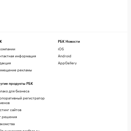
К
РБК Новости
компании
iOS
нтактная информация
Android
дакция
AppGallery
змещение рекламы
угие продукты РБК
лако для бизнеса
рпоративный регистратор
менов
стинг сайтов
г.решения
акомства
йт знакомств podbor.ru