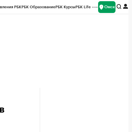
Омск
вления РБК
РБК Образование
РБК Курсы
РБК Life
и
Франшизы
Газета
Спецпроекты СПб
ты
в