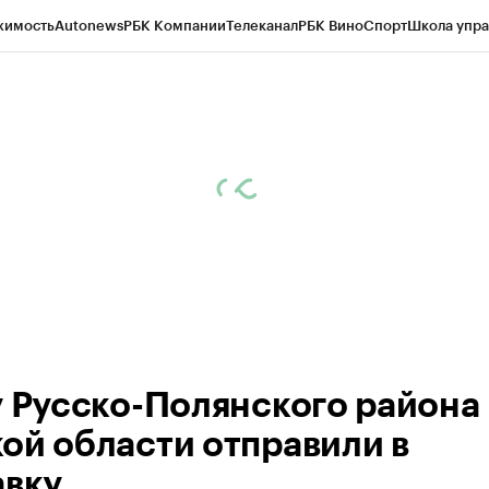
жимость
Autonews
РБК Компании
Телеканал
РБК Вино
Спорт
Школа упра
 Бизнес-среда
Дискуссионный клуб
Исследования
Кредитные рейтинг
Экономика
Бизнес
Технологии и медиа
Финансы
Рынок наличной валю
у Русско-Полянского района 
ой области отправили в
авку