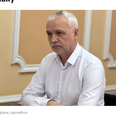
glava_ogorelkov