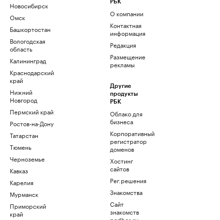
РБК
Новосибирск
О компании
Омск
Контактная
Башкортостан
информация
Вологодская
Редакция
область
Размещение
Калининград
рекламы
Краснодарский
край
Другие
Нижний
продукты
Новгород
РБК
Пермский край
Облако для
бизнеса
Ростов-на-Дону
Корпоративный
Татарстан
регистратор
Тюмень
доменов
Черноземье
Хостинг
сайтов
Кавказ
Рег.решения
Карелия
Знакомства
Мурманск
Сайт
Приморский
знакомств
край
podbor.ru