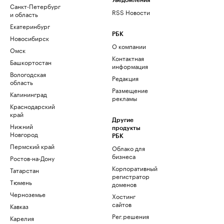
Уведомления
Санкт-Петербург
RSS Новости
и область
Екатеринбург
РБК
Новосибирск
О компании
Омск
Контактная
Башкортостан
информация
Вологодская
Редакция
область
Размещение
Калининград
рекламы
Краснодарский
край
Другие
Нижний
продукты
Новгород
РБК
Пермский край
Облако для
бизнеса
Ростов-на-Дону
Корпоративный
Татарстан
регистратор
Тюмень
доменов
Черноземье
Хостинг
сайтов
Кавказ
Рег.решения
Карелия