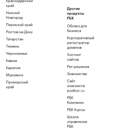
Краснодарский
край
Другие
Нижний
продукты
Новгород
РБК
Пермский край
Облако для
бизнеса
Ростов-на-Дону
Корпоративный
Татарстан
регистратор
Тюмень
доменов
Черноземье
Хостинг
сайтов
Кавказ
Рег.решения
Карелия
Знакомства
Мурманск
Сайт
Приморский
знакомств
край
podbor.ru
РБК
Компании
РБК Курсы
Школа
управления
РБК