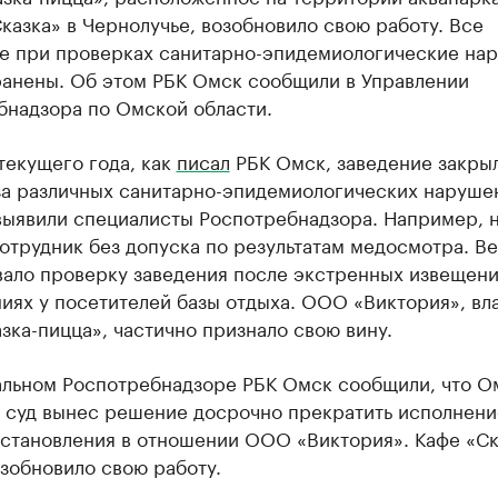
казка» в Чернолучье, возобновило свою работу. Все
е при проверках санитарно-эпидемиологические на
ранены. Об этом РБК Омск сообщили в Управлении
бнадзора по Омской области.
текущего года, как
писал
РБК Омск, заведение закры
-за различных санитарно-эпидемиологических наруше
выявили специалисты Роспотребнадзора. Например, н
отрудник без допуска по результатам медосмотра. В
вало проверку заведения после экстренных извещени
ниях у посетителей базы отдыха. ООО «Виктория», в
зка-пицца», частично признало свою вину.
альном Роспотребнадзоре РБК Омск сообщили, что О
 суд вынес решение досрочно прекратить исполнени
остановления в отношении ООО «Виктория». Кафе «Ск
зобновило свою работу.