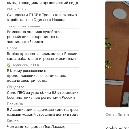
сыры, крокодилы и органический сидр
РБК и РСХБ
Скандалы и ПТСР в Трое: кто и сколько
заработал на «Одиссее» Нолана
Технологии и медиа
Ромашина оценила судейство
российских синхронисток на
чемпионате Европы
Спорт
Roblox признал зависимость от России:
как зарабатывает игровая экосистема
Подписка на РБК
В Крыму рассказали о
продолжающихся ограничениях
подачи электричества
Общество
Силы ПВО за утро сбили 83 украинских
беспилотника над регионами России
Политика
В Ассоциации владельцев кинотеатров
назвали «самый страшный день» в году
Фото: Загор
Бизнес
Чем заняться дома: «Тед Лассо»,
Кафе «Ска