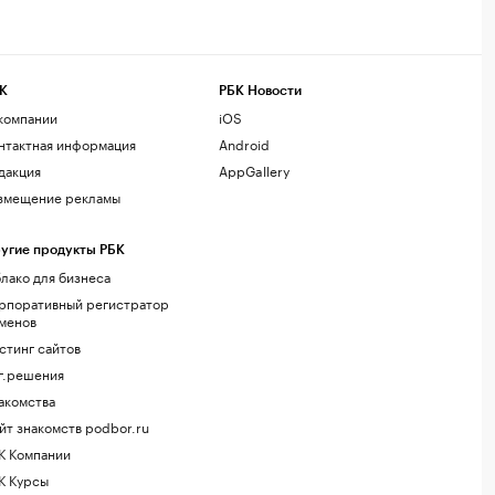
К
РБК Новости
компании
iOS
нтактная информация
Android
дакция
AppGallery
змещение рекламы
угие продукты РБК
лако для бизнеса
рпоративный регистратор
менов
стинг сайтов
г.решения
акомства
йт знакомств podbor.ru
К Компании
К Курсы