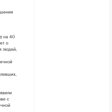
ушения
л
на 40
ет о
я людей,
шечной
олевших,
явили
ыве с
ечной