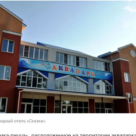
одный отель «Сказка»
зка-пицца», расположенное на территории аквапарк