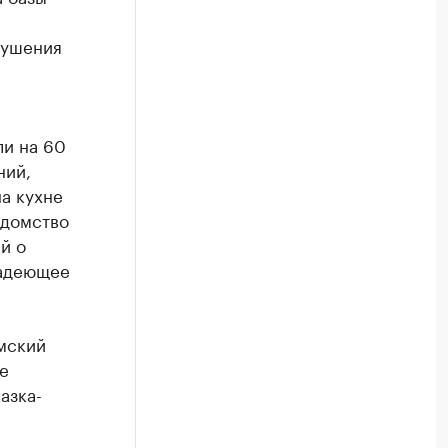
рушения
ли на 60
ний,
а кухне
едомство
й о
ладеющее
мский
е
азка-