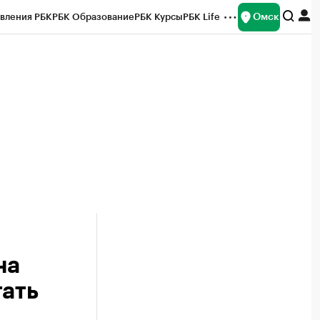
Омск
вления РБК
РБК Образование
РБК Курсы
РБК Life
и
Франшизы
Газета
Спецпроекты СПб
ты
на
тать