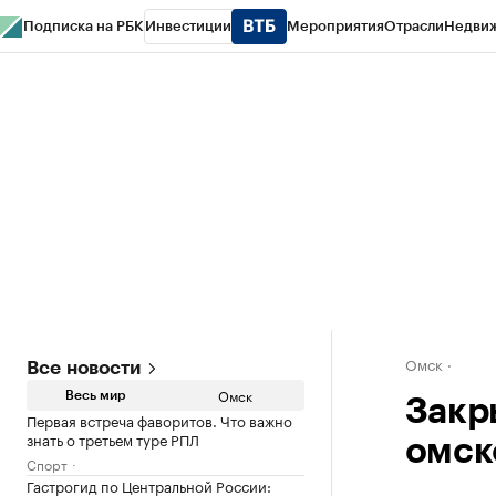
Подписка на РБК
Инвестиции
Мероприятия
Отрасли
Недви
Тренды
Визионеры
Национальные проекты
Город
Стиль
Крипто
РБК
Конференции СПб
Спецпроекты
Проверка контрагентов
Политика
Омск
Все новости
Омск
Весь мир
Закр
Первая встреча фаворитов. Что важно
знать о третьем туре РПЛ
омск
Спорт
Гастрогид по Центральной России: