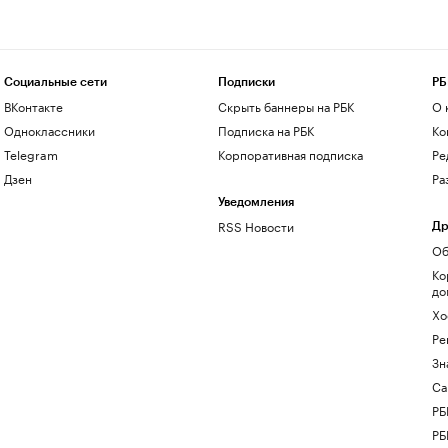
Социальные сети
Подписки
РБ
ВКонтакте
Скрыть баннеры на РБК
О 
Одноклассники
Подписка на РБК
Ко
Telegram
Корпоративная подписка
Ре
Дзен
Ра
Уведомления
RSS Новости
Др
Об
Ко
до
Хо
Ре
Зн
Са
РБ
РБ