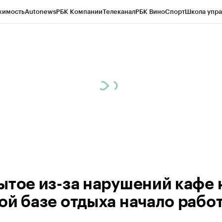
жимость
Autonews
РБК Компании
Телеканал
РБК Вино
Спорт
Школа упра
 Бизнес-среда
Дискуссионный клуб
Исследования
Кредитные рейтинг
Экономика
Бизнес
Технологии и медиа
Финансы
Рынок наличной валю
ытое из-за нарушений кафе 
ой базе отдыха начало рабо