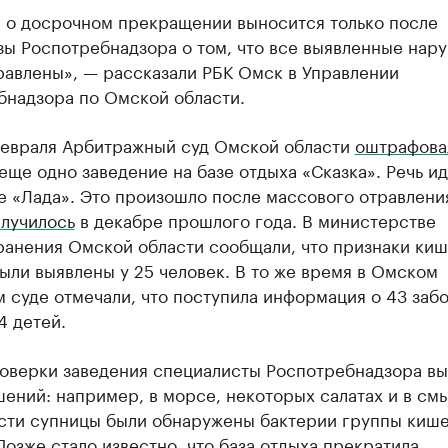
 о досрочном прекращении выносится только после
зы Роспотребнадзора о том, что все выявленные нар
равлены», — рассказали РБК Омск в Управлении
бнадзора по Омской области.
февраля Арбитражный суд Омской области
оштрафова
 еще одно заведение на базе отдыха «Сказка». Речь ид
е «Лада». Это произошло после массового отравлени
лучилось
в декабре прошлого года. В министерстве
ранения Омской области сообщали, что признаки ки
ыли выявлены у 25 человек. В то же время в Омском
 суде отмечали, что поступила информация о 43 заб
4 детей.
роверки заведения специалисты Роспотребнадзора вы
ений: например, в морсе, некоторых салатах и в см
сти супницы были обнаружены бактерии группы киш
Позже стало известно, что база отдыха прекратила