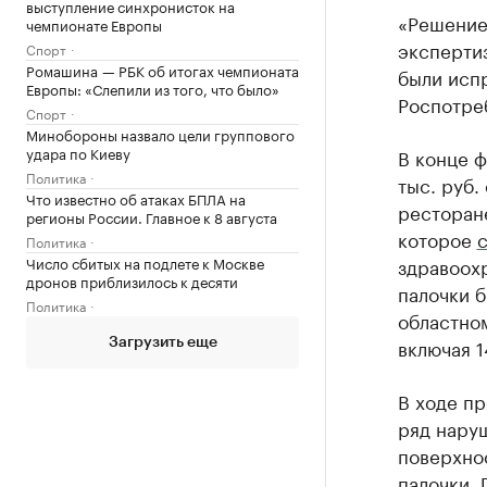
выступление синхронисток на
«Решение
чемпионате Европы
эксперти
Спорт
Ромашина — РБК об итогах чемпионата
были исп
Европы: «Слепили из того, что было»
Роспотре
Спорт
Минобороны назвало цели группового
удара по Киеву
В конце 
Политика
тыс. руб.
Что известно об атаках БПЛА на
ресторан
регионы России. Главное к 8 августа
которое
с
Политика
Число сбитых на подлете к Москве
здравоох
дронов приблизилось к десяти
палочки б
Политика
областном
включая 1
Загрузить еще
В ходе п
ряд наруш
поверхно
палочки. 