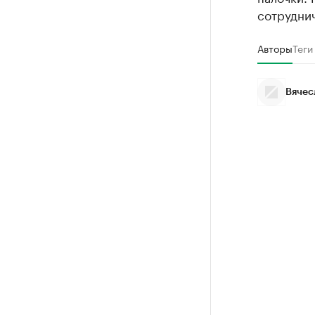
сотрудни
Авторы
Теги
Вячес