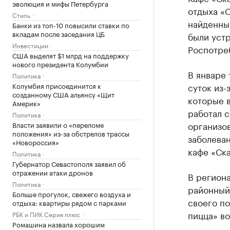
эволюция и мифы Петербурга
отдыха «С
Стиль
найденны
Банки из топ-10 повысили ставки по
вкладам после заседания ЦБ
были уст
Инвестиции
Роспотре
США выделят $1 млрд на поддержку
нового президента Колумбии
В январе 
Политика
Колумбия присоединится к
суток из
созданному США альянсу «Щит
которые 
Америк»
работал с
Политика
организо
Власти заявили о «переломе
положения» из-за обстрелов трассы
заболева
«Новороссия»
кафе «Ска
Политика
Губернатор Севастополя заявил об
отражении атаки дронов
В регион
Политика
районный
Больше прогулок, свежего воздуха и
своего п
отдыха: квартиры рядом с парками
пицца» во
РБК и ПИК Серия плюс
Ромашина назвала хорошим