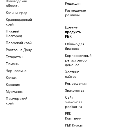
Вологодская
Редакция
область
Размещение
Калининград
рекламы
Краснодарский
край
Другие
Нижний
продукты
Новгород
РБК
Пермский край
Облако для
бизнеса
Ростов-на-Дону
Корпоративный
Татарстан
регистратор
Тюмень
доменов
Черноземье
Хостинг
сайтов
Кавказ
Рег.решения
Карелия
Знакомства
Мурманск
Сайт
Приморский
знакомств
край
podbor.ru
РБК
Компании
РБК Курсы