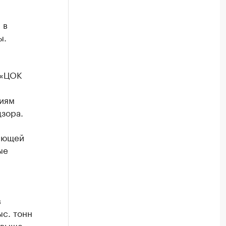
 в
ы.
 «ЦОК
ниям
зора.
вающей
ые
в
с. тонн
свыше