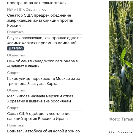
пространства на первых этажах
РБК и ПИК Серия плюс
Сенатор США предрек обеднение
американцев из-за санкций против
России
Политика
В вузах рассказали, как прошла одна из
«самых жарких» приемных кампаний
РАДИО
Общество
СКА обменял канадского легионера в
«Салават Юлаев»
Спорт
Какие улицы перекроют в Москве из-за
триатлона 8 августа. Карта
Общество
Мельникова назвала мерзким отказ
Хорватии в выдаче виз россиянам
Спорт
Сенат США одобрил ужесточение
санкций против России и Ирана
Фото: Татья
Политика
Водитель автобуса сбил ногой дрон со
Из Омско