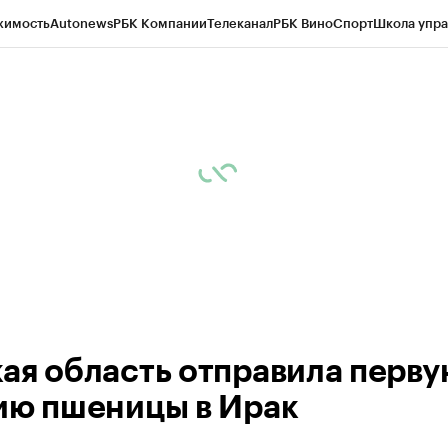
жимость
Autonews
РБК Компании
Телеканал
РБК Вино
Спорт
Школа упра
 Бизнес-среда
Дискуссионный клуб
Исследования
Кредитные рейтинг
Экономика
Бизнес
Технологии и медиа
Финансы
Рынок наличной валю
ая область отправила перву
ию пшеницы в Ирак