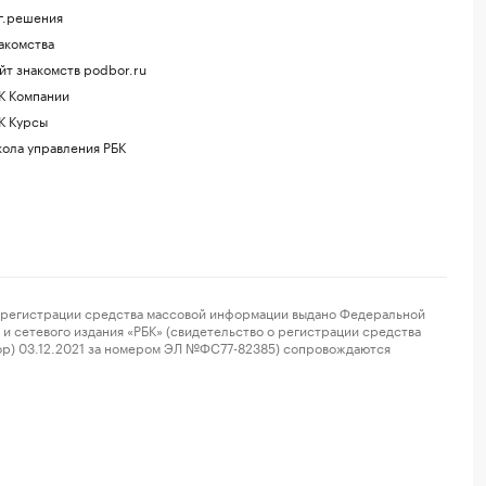
г.решения
акомства
йт знакомств podbor.ru
К Компании
К Курсы
ола управления РБК
регистрации средства массовой информации выдано Федеральной
и сетевого издания «РБК» (свидетельство о регистрации средства
ор) 03.12.2021 за номером ЭЛ №ФС77-82385) сопровождаются