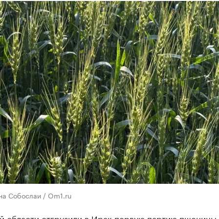
на Собослаи / Om1.ru
й области отгрузили в Ирак первую партию пшеницы