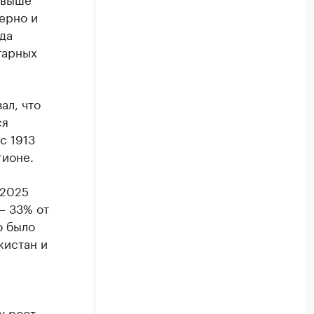
зерно и
да
тарных
ал, что
ся
с 1913
гионе.
 2025
— 33% от
о было
кистан и
у рост