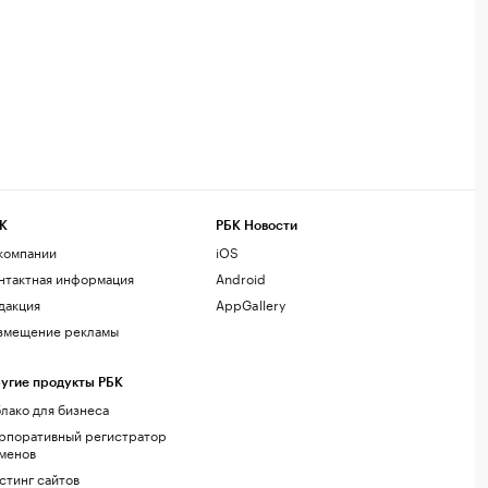
К
РБК Новости
компании
iOS
нтактная информация
Android
дакция
AppGallery
змещение рекламы
угие продукты РБК
лако для бизнеса
рпоративный регистратор
менов
стинг сайтов