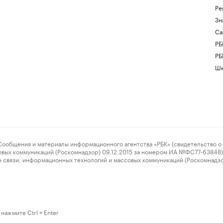
Ре
Зн
Са
РБ
РБ
Шк
ения и материалы информационного агентства «РБК» (свидетельство о 
овых коммуникаций (Роскомнадзор) 09.12.2015 за номером ИА №ФС77-63848) 
 связи, информационных технологий и массовых коммуникаций (Роскомнадз
нажмите Ctrl + Enter