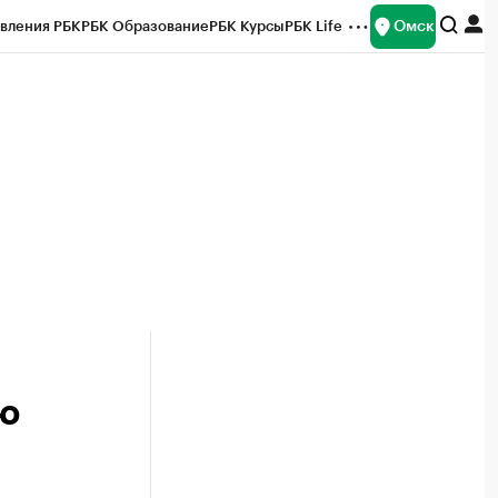
Омск
вления РБК
РБК Образование
РБК Курсы
РБК Life
и
Франшизы
Газета
Спецпроекты СПб
ты
ю