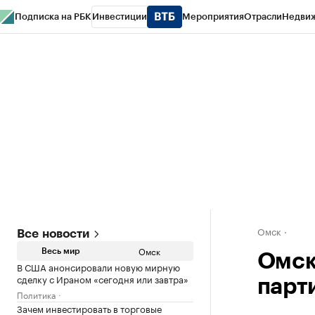
Подписка на РБК
Инвестиции
Мероприятия
Отрасли
Недви
Тренды
Визионеры
Национальные проекты
Город
Стиль
Крипто
РБК
Конференции СПб
Спецпроекты
Проверка контрагентов
Политика
Омск
Все новости
Омск
Весь мир
Омск
В США анонсировали новую мирную
сделку с Ираном «сегодня или завтра»
парт
Политика
Зачем инвестировать в торговые