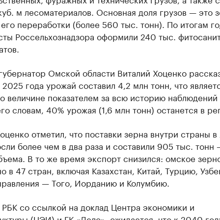
куб. м лесоматериалов. Основная доля грузов — это 
его переработки (более 560 тыс. тонн). По итогам го
сты Россельхознадзора оформили 240 тыс. фитосани
атов.
губернатор Омской области Виталий Хоценко рассказ
 2025 года урожай составил 4,2 млн тонн, что являет
о величине показателем за всю историю наблюдений 
его словам, 40% урожая (1,6 млн тонн) останется в ре
оценко отметил, что поставки зерна внутри страны в
сли более чем в два раза и составили 905 тыс. тонн 
ъема. В то же время экспорт снизился: омское зерн
о в 47 стран, включая Казахстан, Китай, Турцию, Узбе
правления — Того, Иорданию и Колумбию.
РБК со ссылкой на доклад Центра экономики и
ктуры (ЦЭИ) и ГК «Дело», ожидается, что к 2040 год