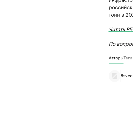
российско
тонн в 20
Читать РБ
По вопро
Авторы
Теги
Вячес