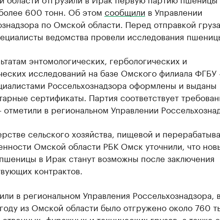
более 600 тонн. Об этом
сообщили
в Управлении
знадзора по Омской области. Перед отправкой груза
пециалисты ведомства провели исследования пшениц
ьтатам энтомологических, гербологических и
ческих исследований на базе Омского филиала ФГБУ
циалистами Россельхознадзора оформлены и выданы
тарные сертификаты. Партия соответствует требова
 отметили в региональном Управлении Россельхознад
ерстве сельского хозяйства, пищевой и перерабаты
нности Омской области РБК Омск уточнили, что нов
 пшеницы в Ирак станут возможны после заключения
твующих контрактов.
или в региональном Управления Россельхознадзора, 
оду из Омской области было отгружено около 760 ты
ственных, фуражных и технических грузов, а также 