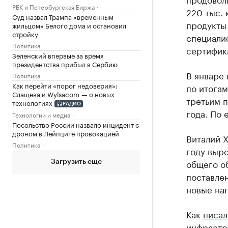
РБК и Петербургская Биржа
220 тыс. 
Суд назвал Трампа «временным
продукты 
жильцом» Белого дома и остановил
стройку
специали
Политика
сертифик
Зеленский впервые за время
президентства прибыл в Сербию
В январе 
Политика
Как перейти «порог недоверия»:
по итогам
Слащева и Wylsacom — о новых
третьим п
технологиях
РАДИО
года. По 
Технологии и медиа
Посольство России назвало инцидент с
дроном в Лейпциге провокацией
Виталий Х
Политика
году выро
общего об
Загрузить еще
поставлен
новые на
Как
писал
инфрастру