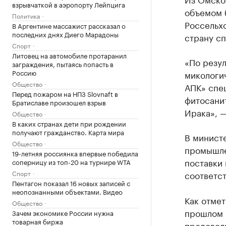
взрывчаткой в аэропорту Лейпцига
объемом 
Политика
Россельхо
В Аргентине массажист рассказал о
последних днях Диего Марадоны
страну с
Спорт
Литовец на автомобиле протаранил
«По резул
заграждения, пытаясь попасть в
Россию
микологи
Общество
АПК» спе
Перед пожаром на НПЗ Slovnaft в
фитосани
Братиславе произошел взрыв
Ирака», —
Общество
В каких странах дети при рождении
получают гражданство. Карта мира
В минист
Общество
промышле
19-летняя россиянка впервые победила
поставки
соперницу из топ-20 на турнире WTA
Спорт
соответс
Пентагон показал 16 новых записей с
неопознанными объектами. Видео
Как отмет
Общество
прошлом г
Зачем экономике России нужна
товарная биржа
продоволь