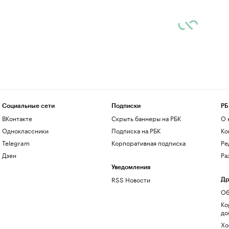
Социальные сети
Подписки
РБ
ВКонтакте
Скрыть баннеры на РБК
О 
Одноклассники
Подписка на РБК
Ко
Telegram
Корпоративная подписка
Ре
Дзен
Ра
Уведомления
RSS Новости
Др
Об
Ко
до
Хо