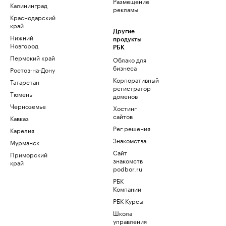
Размещение
Калининград
рекламы
Краснодарский
край
Другие
Нижний
продукты
Новгород
РБК
Пермский край
Облако для
бизнеса
Ростов-на-Дону
Корпоративный
Татарстан
регистратор
Тюмень
доменов
Черноземье
Хостинг
сайтов
Кавказ
Рег.решения
Карелия
Знакомства
Мурманск
Сайт
Приморский
знакомств
край
podbor.ru
РБК
Компании
РБК Курсы
Школа
управления