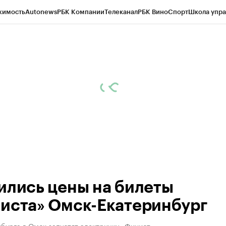
жимость
Autonews
РБК Компании
Телеканал
РБК Вино
Спорт
Школа упра
 Бизнес-среда
Дискуссионный клуб
Исследования
Кредитные рейтинг
Экономика
Бизнес
Технологии и медиа
Финансы
Рынок наличной валю
ились цены на билеты
иста» Омск-Екатеринбург
бурга в Омск запустят электричку «Финист»