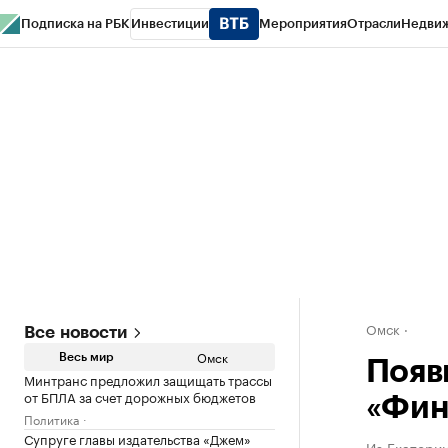
Подписка на РБК
Инвестиции
Мероприятия
Отрасли
Недви
Тренды
Визионеры
Национальные проекты
Город
Стиль
Крипто
РБК
Конференции СПб
Спецпроекты
Проверка контрагентов
Политика
Омск
Все новости
Омск
Весь мир
Появ
Минтранс предложил защищать трассы
от БПЛА за счет дорожных бюджетов
«Фин
Политика
Супруге главы издательства «Джем»
Из Екатерин