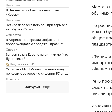
Политика
Места в п
В Пензенской области ввели план
обычных п
«Ковер»
Политика
По распис
Четыре человека погибли при взрыве в
автобусе в Сирии
можно буд
Общество
общее вре
В Африке поддержали Инфантино
плацкартн
после скандала с продажей прав ЧМ
Спорт
Запасы газа в Европе на минимуме. Что
«Финист» 
будет зимой
импортны
Подписка на РБК
«Финист
Экс-глава Mind Money признала вину
по «делу брокеров» о хищении ₽7 млрд
Финансы
Речь про 
Омск нача
Загрузить еще
начали п
Изначальн
Первые з