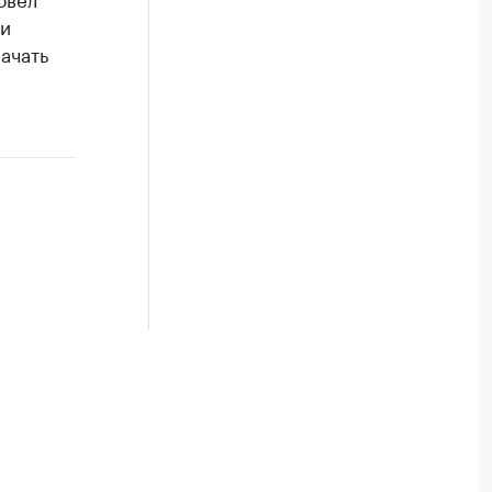
ти
ачать