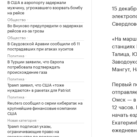
В США в аэропорту задержали
15 декабр
мужчину, угрожавшего взорвать бомбу
на рейсе
электроп
Общество
Свердлов
Во Внуково предупредили о задержках
рейсов из-за грозы
«На марш
Общество
В Саудовской Аравии сообщили об 11
станциях
пострадавших при атаках хуситов
Талица, Ю
Политика
Заводоук
В Турции заявили, что Европа
потребовала подтверждать
Мангут, 
происхождение газа
Политика
Первый п
Трамп заявил, что США «тоже
нуждаются» в ракетах для Patriot
отправляе
Политика
Омск — в 
Reuters сообщил о серии кибератак на
12 часов.
крупнейшие финансовые компании
США
начать ез
Новая категория
Екатеринб
Трамп подписал указы,
ежедневн
ограничивающие право на
гражданство по рождению