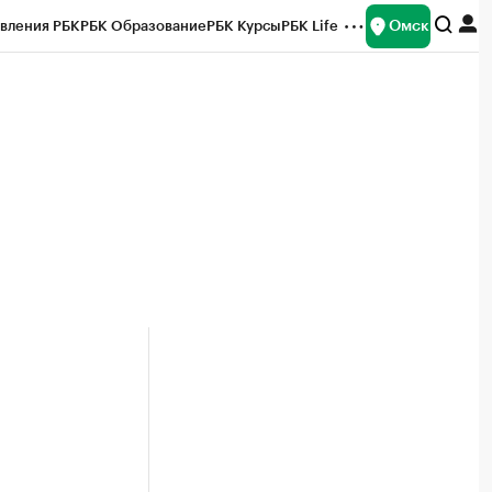
Омск
вления РБК
РБК Образование
РБК Курсы
РБК Life
и
Франшизы
Газета
Спецпроекты СПб
ты