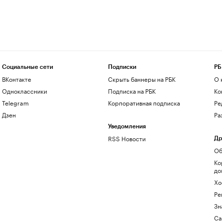
Социальные сети
Подписки
РБ
ВКонтакте
Скрыть баннеры на РБК
О 
Одноклассники
Подписка на РБК
Ко
Telegram
Корпоративная подписка
Ре
Дзен
Ра
Уведомления
RSS Новости
Др
Об
Ко
до
Хо
Ре
Зн
Са