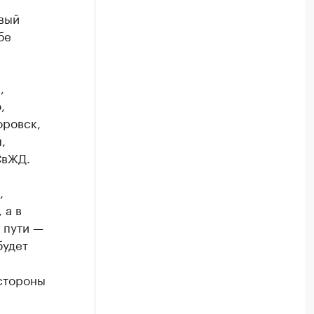
овый
бе
,
,
оровск,
,
СвЖД.
,
 а в
 пути —
будет
 стороны