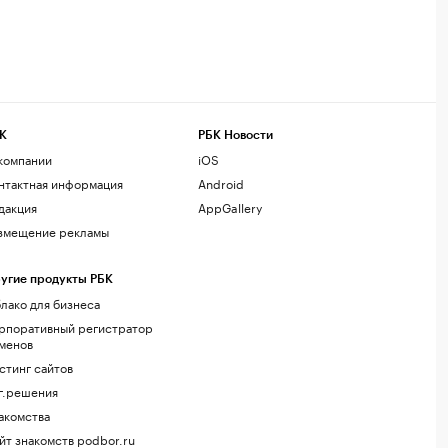
К
РБК Новости
компании
iOS
нтактная информация
Android
дакция
AppGallery
змещение рекламы
угие продукты РБК
лако для бизнеса
рпоративный регистратор
менов
стинг сайтов
г.решения
акомства
йт знакомств podbor.ru