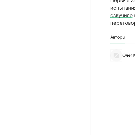
испытания
озвучило
переговор
Авторы
Олег 