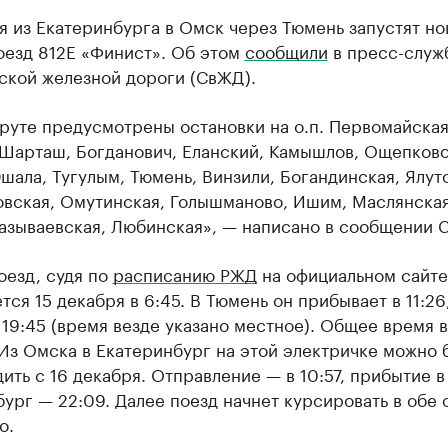
я из Екатеринбурга в Омск через Тюмень запустят н
оезд 812Е «Финист». Об этом
сообщили
в пресс-служ
ской железной дороги (СвЖД).
руте предусмотрены остановки на о.п. Первомайская
 Шарташ, Богданович, Еланский, Камышлов, Ощепково
шала, Тугулым, Тюмень, Винзили, Богандинская, Ялут
овская, Омутинская, Голышманово, Ишим, Маслянская
Называевская, Любинская», — написано в сообщении 
оезд, судя по
расписанию РЖД
на официальном сайте
тся 15 декабря в 6:45. В Тюмень он прибывает в 11:26,
19:45 (время везде указано местное). Общее время в
 Из Омска в Екатеринбург на этой электричке можно 
дить с 16 декабря. Отправление — в 10:57, прибытие в
ург — 22:09. Далее поезд начнет курсировать в обе
о.