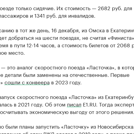
оезде только сидячие. Их стоимость — 2682 руб. для
ассажиров и 1341 руб. для инвалидов.
анию в тот же день, 16 декабря, из Омска в Екатери
ет добраться на шести поездах, не считая «Финиста»
мя в пути 12-14 часов, а стоимость билетов от 2068 р
ое место.
— это аналог скоростного поезда «Ласточка», в кото
е детали были заменены на отечественные. Первые
ы»
сошли с конвеера
в 2023 году.
запуск скоростного поезда «Ласточка» из Екатеринбу
лась в 2021 году. Об этом
писал
Е1.RU. Тогда экспер
росчитывать экономическую выгоду от этого решения
о были планы запустить «Ласточку» из Новосибирска
аявления об этом РЖД
сделал
в 2019 году, а позже пр