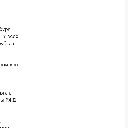
нбург
. У всех
уб. за
ром все
рга в
ты РЖД
.
.
овел