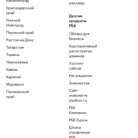
рекламы
Краснодарский
край
Другие
Нижний
продукты
Новгород
РБК
Пермский край
Облако для
бизнеса
Ростов-на-Дону
Корпоративный
Татарстан
регистратор
Тюмень
доменов
Черноземье
Хостинг
сайтов
Кавказ
Рег.решения
Карелия
Знакомства
Мурманск
Сайт
Приморский
знакомств
край
podbor.ru
РБК
Компании
РБК Курсы
Школа
управления
РБК