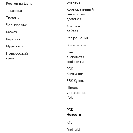
бизнеса
Ростов-на-Дону
Корпоративный
Татарстан
регистратор
Тюмень
доменов
Черноземье
Хостинг
сайтов
Кавказ
Рег.решения
Карелия
Знакомства
Мурманск
Сайт
Приморский
знакомств
край
podbor.ru
РБК
Компании
РБК Курсы
Школа
управления
РБК
РБК
Новости
iOS
Android