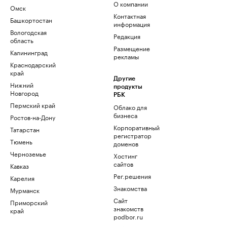
О компании
Омск
Контактная
Башкортостан
информация
Вологодская
Редакция
область
Размещение
Калининград
рекламы
Краснодарский
край
Другие
Нижний
продукты
Новгород
РБК
Пермский край
Облако для
бизнеса
Ростов-на-Дону
Корпоративный
Татарстан
регистратор
Тюмень
доменов
Черноземье
Хостинг
сайтов
Кавказ
Рег.решения
Карелия
Знакомства
Мурманск
Сайт
Приморский
знакомств
край
podbor.ru