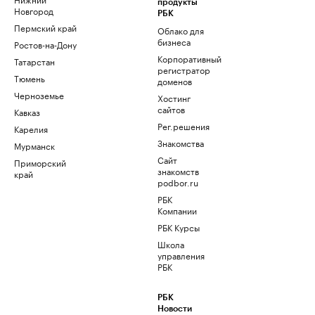
продукты
Новгород
РБК
Пермский край
Облако для
бизнеса
Ростов-на-Дону
Корпоративный
Татарстан
регистратор
Тюмень
доменов
Черноземье
Хостинг
сайтов
Кавказ
Рег.решения
Карелия
Знакомства
Мурманск
Сайт
Приморский
знакомств
край
podbor.ru
РБК
Компании
РБК Курсы
Школа
управления
РБК
РБК
Новости