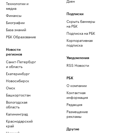
Дзен
Технологии и
медиа
Финансы
Подписки
Скрыть баннеры
Биографии
на РБК
База знаний
Подписка на РБК
РБК Образование
Корпоративная
подписка
Новости
регионов
Уведомления
Санкт-Петербург
RSS Новости
и область
Екатеринбург
РБК
Новосибирск
О компании
Омск
Контактная
Башкортостан
информация
Вологодская
Редакция
область
Размещение
Калининград
рекламы
Краснодарский
край
Другие
Нижний