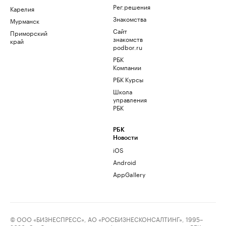
Рег.решения
Карелия
Знакомства
Мурманск
Сайт
Приморский
знакомств
край
podbor.ru
РБК
Компании
РБК Курсы
Школа
управления
РБК
РБК
Новости
iOS
Android
AppGallery
© ООО «БИЗНЕСПРЕСС», АО «РОСБИЗНЕСКОНСАЛТИНГ», 1995–