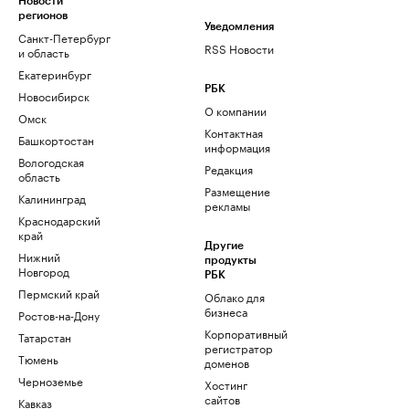
Новости
регионов
Уведомления
Санкт-Петербург
RSS Новости
и область
Екатеринбург
РБК
Новосибирск
О компании
Омск
Контактная
Башкортостан
информация
Вологодская
Редакция
область
Размещение
Калининград
рекламы
Краснодарский
край
Другие
Нижний
продукты
Новгород
РБК
Пермский край
Облако для
бизнеса
Ростов-на-Дону
Корпоративный
Татарстан
регистратор
Тюмень
доменов
Черноземье
Хостинг
сайтов
Кавказ