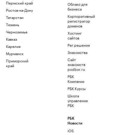
Пермский край
Облако для
бизнеса
Ростов-на-Дону
Корпоративный
Татарстан
регистратор
Тюмень
доменов
Черноземье
Хостинг
сайтов
Кавказ
Рег.решения
Карелия
Знакомства
Мурманск
Сайт
Приморский
знакомств
край
podbor.ru
РБК
Компании
РБК Курсы
Школа
управления
РБК
РБК
Новости
iOS