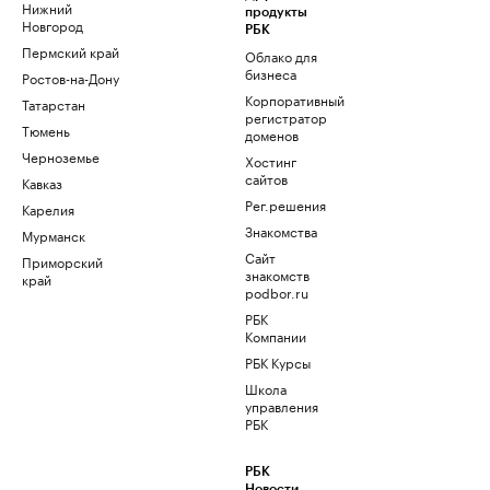
Нижний
продукты
Новгород
РБК
Пермский край
Облако для
бизнеса
Ростов-на-Дону
Корпоративный
Татарстан
регистратор
Тюмень
доменов
Черноземье
Хостинг
сайтов
Кавказ
Рег.решения
Карелия
Знакомства
Мурманск
Сайт
Приморский
знакомств
край
podbor.ru
РБК
Компании
РБК Курсы
Школа
управления
РБК
РБК
Новости